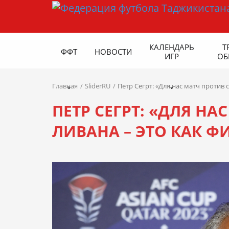
КАЛЕНДАРЬ
Т
ФФТ
НОВОСТИ
ИГР
ОБ
Главная
SliderRU
Петр Сегрт: «Для нас матч против 
ПЕТР СЕГРТ: «ДЛЯ Н
ЛИВАНА – ЭТО КАК Ф