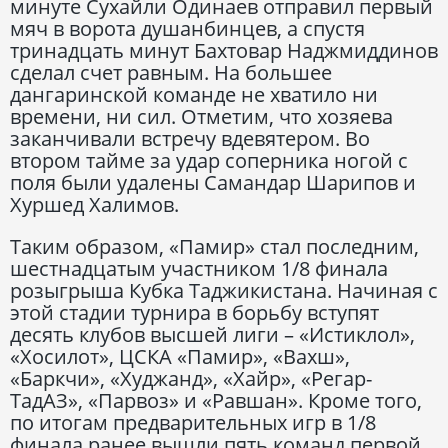
минуте Сухайли Одинаев отправил первый
мяч в ворота душанбинцев, а спустя
тринадцать минут Бахтовар Наджмиддинов
сделал счет равным. На большее
дангаринской команде не хватило ни
времени, ни сил. Отметим, что хозяева
заканчивали встречу вдевятером. Во
втором тайме за удар соперника ногой с
поля были удалены Самандар Шарипов и
Хуршед Халимов.
Таким образом, «Памир» стал последним,
шестнадцатым участником 1/8 финала
розыгрыша Кубка Таджикистана. Начиная с
этой стадии турнира в борьбу вступят
десять клубов высшей лиги – «Истиклол»,
«Хосилот», ЦСКА «Памир», «Вахш»,
«Баркчи», «Худжанд», «Хайр», «Регар-
ТадАЗ», «Парвоз» и «Равшан». Кроме того,
по итогам предварительных игр в 1/8
финала ранее вышли пять команд первой