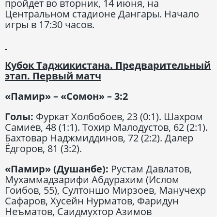
пройдет во вторник, 14 июня, на
Центральном стадионе Дангары. Начало
игры в 17:30 часов.
Кубок Таджикистана. Предварительный
этап. Первый матч
«Памир» – «Сомон» – 3:2
Голы:
Фуркат Холбобоев, 23 (0:1). Шахром
Самиев, 48 (1:1). Тохир Малодустов, 62 (2:1).
Бахтовар Наджмиддинов, 72 (2:2). Далер
Ёдгоров, 81 (3:2).
«Памир» (Душанбе):
Рустам Давлатов,
Мухаммадзарифи Абдурахим (Ислом
Гоибов, 55), Султоншо Мирзоев, Манучехр
Сафаров, Хусейн Нурматов, Фаридун
Неъматов, Саидмухтор Азимов