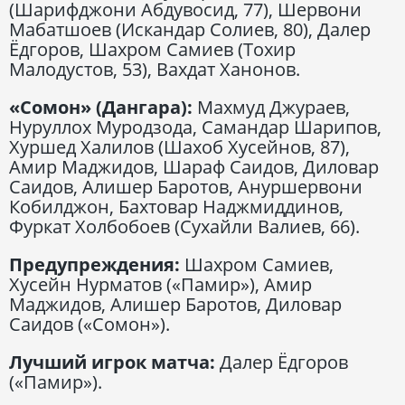
(Шарифджони Абдувосид, 77), Шервони
Мабатшоев (Искандар Солиев, 80), Далер
Ёдгоров, Шахром Самиев (Тохир
Малодустов, 53), Вахдат Ханонов.
«Сомон» (Дангара):
Махмуд Джураев,
Нуруллох Муродзода, Самандар Шарипов,
Хуршед Халилов (Шахоб Хусейнов, 87),
Амир Маджидов, Шараф Саидов, Диловар
Саидов, Алишер Баротов, Ануршервони
Кобилджон, Бахтовар Наджмиддинов,
Фуркат Холбобоев (Сухайли Валиев, 66).
Предупреждения:
Шахром Самиев,
Хусейн Нурматов («Памир»), Амир
Маджидов, Алишер Баротов, Диловар
Саидов («Сомон»).
Лучший игрок матча:
Далер Ёдгоров
(«Памир»).