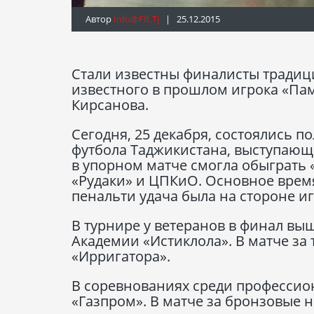
Автор
Info@fft.tj
| 25.12.2015
Стали известны финалисты традиц
известного в прошлом игрока «Пам
Кирсанова.
Сегодня, 25 декабря, состоялись 
футбола Таджикистана, выступающа
в упорном матче смогла обыграть 
«Рудаки» и ЦПКиО. Основное время 
пенальти удача была на стороне иг
В турнире у ветеранов в финал в
Академии «Истиклола». В матче за 
«Ирригатора».
В соревнованиях среди профессио
«Газпром». В матче за бронзовые 