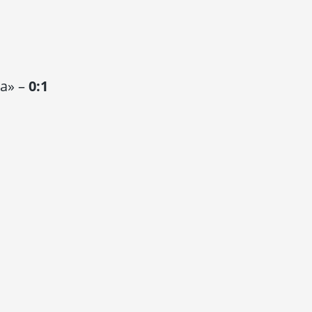
а» –
0:1