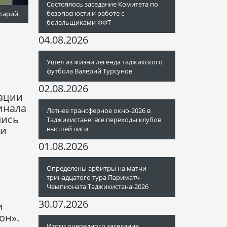
Состоялось заседание Комитета по
безопасности и работе с
тарий
болельщиками ФФТ
04.08.2026
Ушел из жизни легенда таджикского
футбола Валерий Турсунов
02.08.2026
рации
инала
Летнее трансферное окно-2026 в
лись
Таджикистане: все переходы клубов
ии
высшей лиги
01.08.2026
Определены арбитры на матчи
и
тринадцатого тура Париматч-
Чемпионата Таджикистана-2026
30.07.2026
и
он».
Итоги очередного заседания