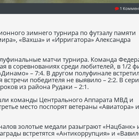
1 Коммен
ионного зимнего турнира по футзалу памяти
ира», «Вахша» и «Ирригатора» Александра
полуфинальные матчи турнира. Команда Феде
я в соревнованиях среди любителей, в 1/2 ф
«Динамо» – 7:4. В другом полуфинале встрети
встречи победителя не выявило – 2:2. В сер
роков из района Рудаки – 2:1.
ышли команды Центрального Аппарата МВД и
третье место поспорят ветераны «Авиатора» 
налов золотые медали разыграют «Нацбанк» 
награды встретятся «Антикоррупция» и «Вавил