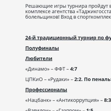
Решающие игры турнира пройдут в 
комплексе агентства «Таджикгосст
болельщиков! Вход в спорткомплек
24-й традиционный турнир по ф
Полуфиналы
Любители
«Динамо» – ФФТ –
4:7
ЦПКиО – «Рудаки» –
2:2. По пенал
Профессионалы
«Нацбанк» – «Антикоррупция» –
8:3
«Вавилон» – «Газпром» –
1:5