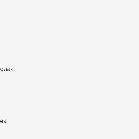
ола»
н»