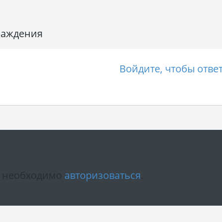
раждения
Войдите, чтобы отве
м необходимо
авторизоваться
.