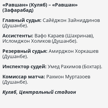
«Равшан» (Куляб) – «Равшан»
(Зафарабад)
Главный судья:
Сайёджон Зайниддинов
(Душанбе).
Ассистенты:
Вафо Караев (Шахринав),
Исломджон Холиков (Душанбе).
Резервный судья:
Амирджон Хоркашев
(Душанбе).
Инспектор судей:
Умед Рахимов (Бохтар).
Комиссар матча:
Рахмон Муртазоев
(Душанбе).
Куляб, Центральный стадион