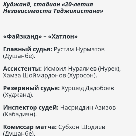
Худжанд, стадион «20-летия
Независимости Таджикистана»
«Файзканд» – «Хатлон»
Главный судья:
Рустам Нурматов
(Душанбе).
Ассистенты:
Исмоил Нуралиев (Нурек),
Хамза Шоймардонов (Хуросон).
Резервный судья:
Хуршед Дадобоев
(Худжанд).
Инспектор судей:
Насриддин Азизов
(Кабадиян).
Комиссар матча:
Субхон Шодиев
(Душанбе).