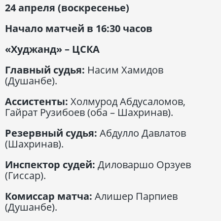
24 апреля (воскресенье)
Начало матчей в 16:30 часов
«Худжанд» – ЦСКА
Главный судья:
Насим Хамидов
(Душанбе).
Ассистенты:
Холмурод Абдусаломов,
Гайрат Рузибоев (оба – Шахринав).
Резервный судья:
Абдулло Давлатов
(Шахринав).
Инспектор судей:
Диловаршо Орзуев
(Гиссар).
Комиссар матча:
Алишер Парпиев
(Душанбе).