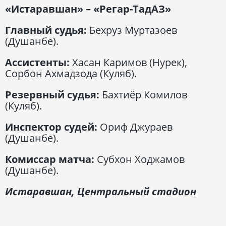
«Истаравшан» – «Регар-ТадАЗ»
Главный судья:
Бехруз Муртазоев
(Душанбе).
Ассистенты:
Хасан Каримов (Нурек),
Сорбон Ахмадзода (Куляб).
Резервный судья:
Бахтиёр Комилов
(Куляб).
Инспектор судей:
Ориф Джураев
(Душанбе).
Комиссар матча:
Субхон Ходжамов
(Душанбе).
Истаравшан, Центральный стадион