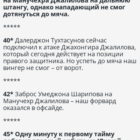
на Манучехра Джалилова на дальнюю
штангу, однако нападающий не смог
дотянуться до мяча.
*****
40*
Далерджон Тухтасунов сейчас
подключил к атаке Джахонгира Джалилова,
который сегодня действует на позиции
правого защитника. Но успеть до мяча наш
вингер не смог – от ворот.
*****
42*
Заброс Умеджона Шарипова на
Манучехр Джалилова – наш форвард
оказался в офсайде.
*****
45* Одну минуту к первому тайму