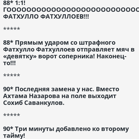
88* 1:1!
ГООООООООООООООООООООООООООО
ФАТХУЛЛО ФАТХУЛЛОЕВ!!!
*****
88* Прямым ударом со штрафного
Фатхулло Фатхуллоев отправляет мяч в
«девятку» ворот соперника! Наконец-
то!!!
*****
90* Последняя замена у нас. Вместо
Ахтама Назарова на поле выходит
Сохиб Саванкулов.
*****
90* Три минуты добавлено ко второму
тайму!