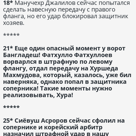
18*
Манучехр Джалилов сейчас попытался
сделать навесную передачу с правого
фланга, но его удар блокировал защитник
хозяев.
*****
21* Еще один опасный момент у ворот
Бангладеш! Фатхулло Фатхуллоев
ворварлся в штрафную по левому
флангу, отдал передачу на Хуршеда
Махмудова, который, казалось, уже бил
наверняка, однако попал в защитника
соперника! Такие моменты нужно
реализовывать, Хура!
*****
25* Сиёвуш Асроров сейчас сфолил на
сопернике и корейский арбитр
назначил штрафной удар в нашу