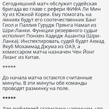
Сегодняшний матч обслужит судейская
бригада во главе с рефери ФИФА Ли Мин
Ху из Южной Кореи. Ему помогать на
линиях будут его соотечественник Банг
Гиол и Паллия Гурудж Прянга Намал из
Шри-Ланки. Функции резервного судьи
исполнит Понхен Хадидж Ашантха (Шри-
Ланка). Инспектировать судей будет Ахмад
Якуб Мохаммад Джума из ОАЭ, а
комиссаром матча назначен Чен Йонг
Лианг из Китая.
*****
До начала матча остаются считанные
минуты. В эти минуты обе команды
проводят разминку на поле.
*****
Для любителей статистики напомним, что