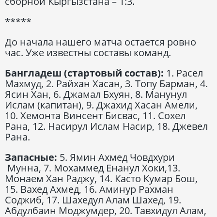
сборной Кыргызстана – 1:3.
*****
До начала нашего матча остается ровно
час. Уже известны составы команд.
Бангладеш (стартовый состав):
1. Расел
Махмуд, 2. Райхан Хасан, 3. Топу Барман, 4.
Ясин Хан, 6. Джамал Бхуян, 8. Манунул
Ислам (капитан), 9. Джахид Хасан Амели,
10. Хемонта Винсент Бисвас, 11. Сохел
Рана, 12. Насирул Ислам Насир, 18. Джевел
Рана.
Запасные:
5. Ямин Ахмед Човдхури
Мунна, 7. Мохаммед Енанул Хоки,13.
Монаем Хан Раджу, 14. Касто Кумар Бош,
15. Вахед Ахмед, 16. Аминур Рахман
Соджиб, 17. Шахедул Алам Шахед, 19.
Абдулбаин Моджумдер, 20. Тавхидул Алам,