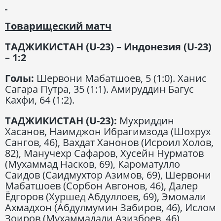
Товарищеский матч
ТАДЖИКИСТАН (U-23) – Индонезия (U-23)
– 1:2
Голы:
Шервони Мабатшоев, 5 (1:0). Ханис
Сагара Путра, 35 (1:1). Амируддин Багус
Кахфи, 64 (1:2).
ТАДЖИКИСТАН (U-23):
Мухриддин
Хасанов, Наимджон Ибрагимзода (Шохрух
Сангов, 46), Вахдат Ханонов (Исроил Холов,
82), Манучехр Сафаров, Хусейн Нурматов
(Мухаммад Насков, 69), Кароматулло
Саидов (Саидмухтор Азимов, 69), Шервони
Мабатшоев (Сорбон Авгонов, 46), Далер
Ёдгоров (Хуршед Абдуллоев, 69), Эмомали
Ахмадхон (Абдулмумин Забиров, 46), Ислом
Зоиров (Мухаммадали Азизбоев, 46),