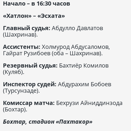
Начало – в 16:30 часов
«Хатлон» – «Эсхата»
Главный судья:
Абдулло Давлатов
(Шахринав).
Ассистенты:
Холмурод Абдусаломов,
Гайрат Рузибоев (оба – Шахринав).
Резервный судья:
Бахтиёр Комилов
(Куляб).
Инспектор судей:
Абдурахим Бобоев
(Турсунзаде).
Комиссар матча:
Бехрузи Айниддинзода
(Бохтар).
Бохтар, стадион «Пахтакор»