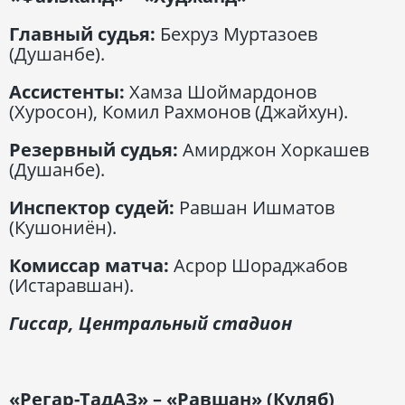
Главный судья:
Бехруз Муртазоев
(Душанбе).
Ассистенты:
Хамза Шоймардонов
(Хуросон), Комил Рахмонов (Джайхун).
Резервный судья:
Амирджон Хоркашев
(Душанбе).
Инспектор судей:
Равшан Ишматов
(Кушониён).
Комиссар матча:
Асрор Шораджабов
(Истаравшан).
Гиссар, Центральный стадион
«Регар-ТадАЗ» – «Равшан» (Куляб)