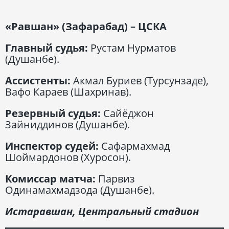
«Равшан» (Зафарабад) – ЦСКА
Главный судья:
Рустам Нурматов
(Душанбе).
Ассистенты:
Акмал Буриев (Турсунзаде),
Вафо Караев (Шахринав).
Резервный судья:
Сайёджон
Зайниддинов (Душанбе).
Инспектор судей:
Сафармахмад
Шоймардонов (Хуросон).
Комиссар матча:
Парвиз
Одинамахмадзода (Душанбе).
Истаравшан, Центральный стадион