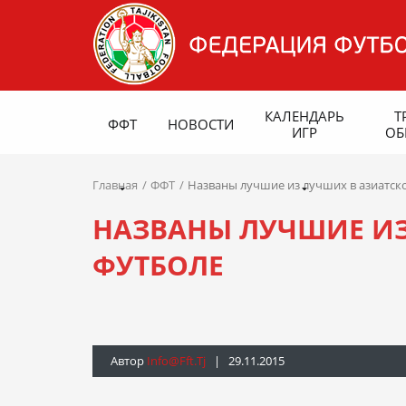
КАЛЕНДАРЬ
Т
ФФТ
НОВОСТИ
ИГР
ОБ
Главная
ФФТ
Названы лучшие из лучших в азиатск
НАЗВАНЫ ЛУЧШИЕ ИЗ
ФУТБОЛЕ
Автор
Info@fft.tj
| 29.11.2015