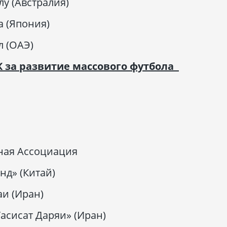
у (Австралия)
а (Япония)
л (ОАЭ)
 за развитие массового футбола
ная Ассоциация
нд» (Китай)
и (Иран)
Тасисат Даряи» (Иран)