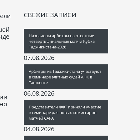
СВЕЖИЕ ЗАПИСИ
тели
шей
нде
Назначены арбитры на ответные
четвертьфинальные матчи Кубка
Таджикистана-2026
07.08.2026
Арбитры из Таджикистана участвуют
в семинаре элитных судей АФК в
Ташкенте
06.08.2026
ции
нно
Представители ФФТ приняли участие
в семинаре для новых комиссаров
матчей CAFA
04.08.2026