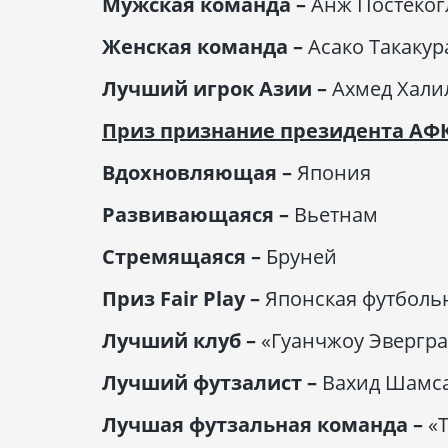
Мужская команда –
Анж Постекогл
Женская команда –
Асако Такакур
Лучший игрок Азии –
Ахмед Хали
Приз признание президента АФК
Вдохновляющая –
Япония
Развивающаяся –
Вьетнам
Стремящаяся –
Бруней
Приз Fair Play –
Японская футболь
Лучший клуб –
«Гуанчжоу Эвергра
Лучший футзалист –
Вахид Шамса
Лучшая футзальная команда –
«