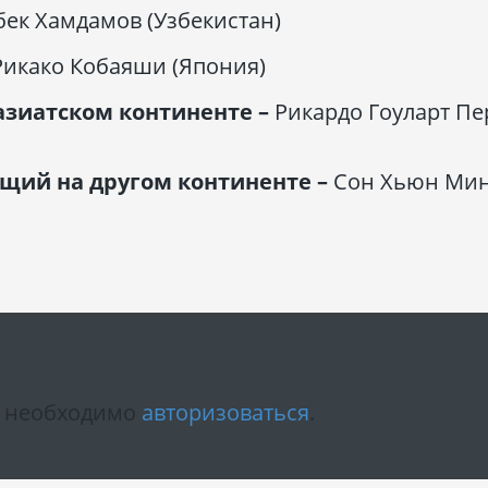
ек Хамдамов (Узбекистан)
Рикако Кобаяши (Япония)
азиатском континенте –
Рикардо Гоуларт П
щий на другом континенте –
Сон Хьюн Ми
м необходимо
авторизоваться
.