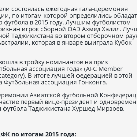
Дели состоялась ежегодная гала-церемония
ии, по итогам которой определились облада
 футбола в 2015 году. Лучшим футболистом
признан игрок сборной ОАЭ Ахмед Халил. Луч
рной Таджикистана во втором отборочном рау
встралии, которая в январе выиграла Кубок
вошла в тройку номинантов на приз
больная ассоциация года» (AFC Member
g category). В итоге лучшей федерацией в этой
на Футбольная ассоциация Гонконга.
церемонии Азиатской футбольной Конфедера
участие первый вице-президент и одновреме
 футбола Таджикистана Хуршед Мирзоев.
ФК по итогам 2015 года: