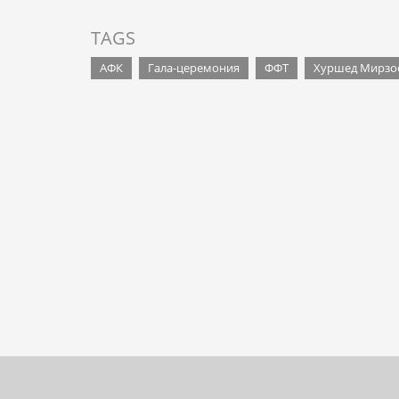
TAGS
АФК
Гала-церемония
ФФТ
Хуршед Мирзо