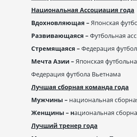
Национальная Ассоциация года
Вдохновляющая –
Японская футб
Развивающаяся –
Футбольная ас
Стремящаяся –
Федерация футбол
Мечта Азии –
Японская футбольн
Федерация футбола Вьетнама
Лучшая сборная команда года
Мужчины –
национальная сборна
Женщины –
н
ациональная сборн
Лучший тренер года