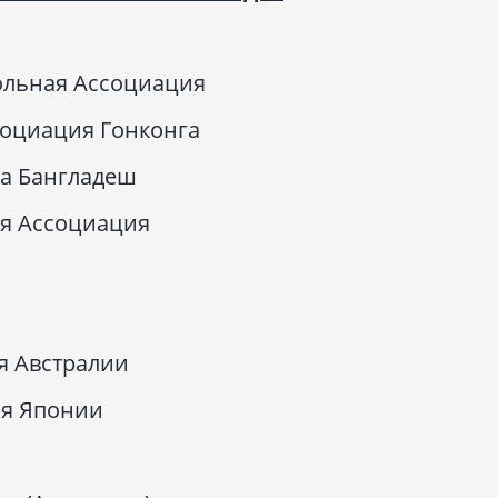
ольная Ассоциация
социация Гонконга
а Бангладеш
ая Ассоциация
я Австралии
ая Японии