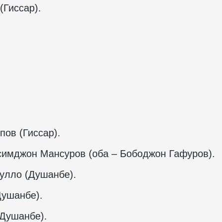
(Гиссар).
ов (Гиссар).
имджон Мансуров (оба – Бободжон Гафуров).
улло (Душанбе).
ушанбе).
Душанбе).