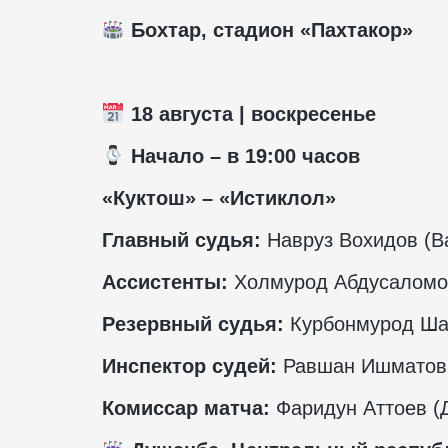
Бохтар, стадион «Пахтакор»
18 августа | воскресенье
️ Начало – в 19:00 часов
«Куктош» – «Истиклол»
Главный судья:
Навруз Вохидов (В
Ассистенты:
Холмурод Абдусаломов
Резервный судья:
Курбонмурод Шар
Инспектор судей:
Равшан Ишматов 
Комиссар матча:
Фаридун Аттоев (