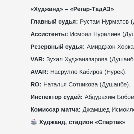
«Худжанд» – «Регар-ТадАЗ»
Главный судья:
Рустам Нурматов (
Ассистенты:
Исмоил Нуралиев (Душ
Резервный судья:
Амирджон Хорка
VAR
:
Зухал Худжаназарова (Душанб
AVAR
:
Насрулло Кабиров (Нурек).
RO
:
Наталья Сотникова (Душанбе).
Инспектор судей:
Абдурахим Бобоев
Комиссар матча:
Джамшед Исмоило
Худжанд, стадион «Спартак»