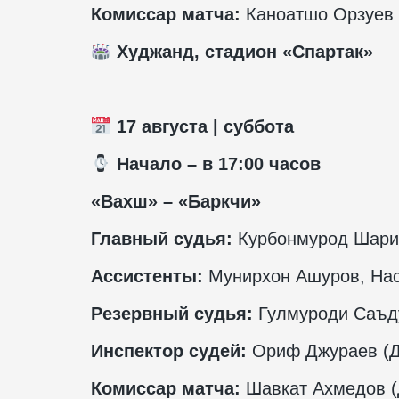
Комиссар матча:
Каноатшо Орзуев 
Худжанд, стадион «Спартак»
17 августа | суббота
️ Начало – в 17:00 часов
«Вахш» – «Баркчи»
Главный судья:
Курбонмурод Шарип
Ассистенты:
Мунирхон Ашуров, Нас
Резервный судья:
Гулмуроди Саъд
Инспектор судей:
Ориф Джураев (Д
Комиссар матча:
Шавкат Ахмедов (