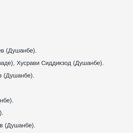
в (Душанбе).
заде), Хусрави Сиддикзод (Душанбе).
в (Душанбе).
нбе).
).
в (Душанбе).