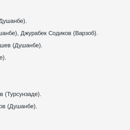
Душанбе).
анбе), Джурабек Содиков (Варзоб).
шев (Душанбе).
е).
 (Турсунзаде).
в (Душанбе).