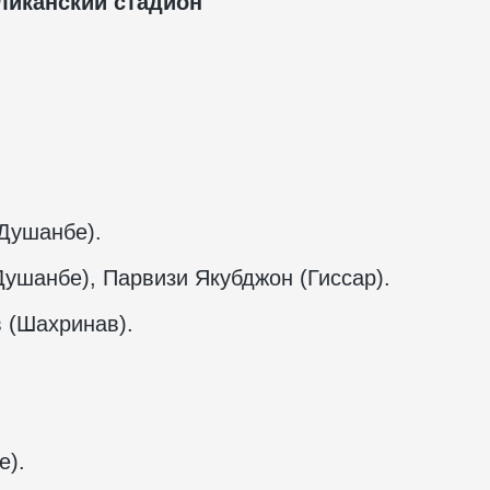
ликанский стадион
Душанбе).
ушанбе), Парвизи Якубджон (Гиссар).
 (Шахринав).
е).