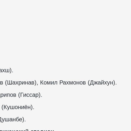
ахш).
 (Шахринав), Комил Рахмонов (Джайхун).
ипов (Гиссар).
(Кушониён).
Душанбе).