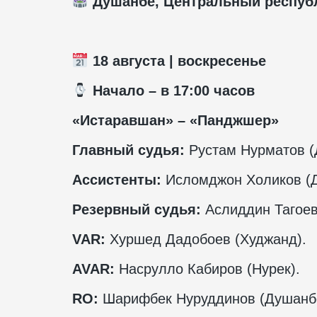
Душанбе, Центральный респуб
18 августа | воскресенье
️ Начало – в 17:00 часов
«Истаравшан» – «Панджшер»
Главный судья:
Рустам Нурматов (
Ассистенты:
Исломджон Холиков (Д
Резервный судья:
Аслиддин Тагоев
VAR
:
Хуршед Дадобоев (Худжанд).
AVAR
:
Насрулло Кабиров (Нурек).
RO
:
Шарифбек Нуруддинов (Душанб