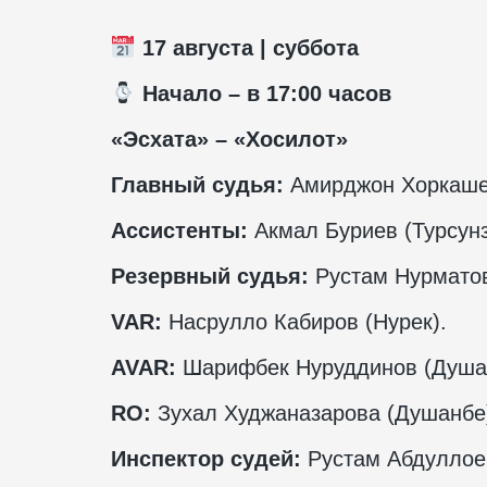
17 августа | суббота
️ Начало – в 17:00 часов
«Эсхата» – «Хосилот»
Главный судья:
Амирджон Хоркаше
Ассистенты:
Акмал Буриев (Турсун
Резервный судья:
Рустам Нурмато
VAR
:
Насрулло Кабиров (Нурек).
AVAR
:
Шарифбек Нуруддинов (Душа
RO
:
Зухал Худжаназарова (Душанбе
Инспектор судей:
Рустам Абдуллое