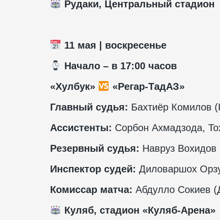
Рудаки, Центральный стадион
11 мая | воскресенье
️ Начало – в 17:00 часов
«Хулбук»
«Регар-ТадАЗ»
Главный судья:
Бахтиёр Комилов (
Ассистенты:
Сорбон Ахмадзода, Тох
Резервный судья:
Навруз Вохидов 
Инспектор судей:
Диловаршох Орзу
Комиссар матча:
Абдулло Сокиев (
Куляб, стадион «Куляб-Арена»