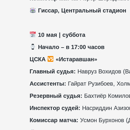
Гиссар, Центральный стадион
10 мая | суббота
️ Начало – в 17:00 часов
ЦСКА
«Истаравшан»
Главный судья:
Навруз Вохидов (В
Ассистенты:
Гайрат Рузибоев, Хол
Резервный судья:
Бахтиёр Комилов
Инспектор судей:
Насриддин Азизо
Комиссар матча:
Усмон Бурхонов (