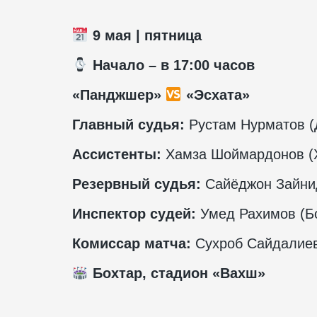
9 мая | пятница
️ Начало – в 17:00 часов
«Панджшер»
«Эсхата»
Главный судья:
Рустам Нурматов (
Ассистенты:
Хамза Шоймардонов (
Резервный судья:
Сайёджон Зайни
Инспектор судей:
Умед Рахимов (Бо
Комиссар матча:
Сухроб Сайдалиев
Бохтар, стадион «Вахш»