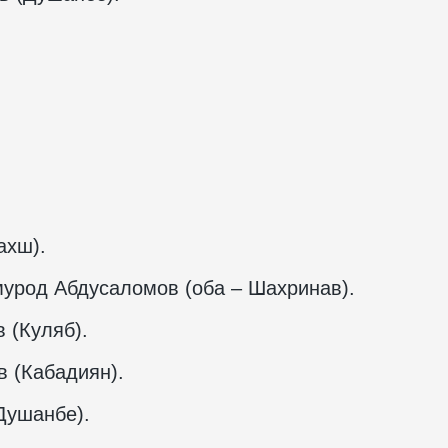
ахш).
мурод Абдусаломов (оба – Шахринав).
 (Куляб).
в (Кабадиян).
Душанбе).