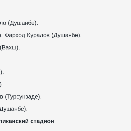
о (Душанбе).
), Фарход Куралов (Душанбе).
(Вахш).
).
).
 (Турсунзаде).
Душанбе).
ликанский стадион