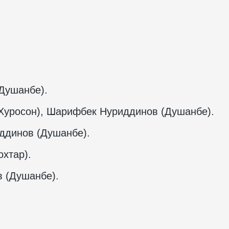
Душанбе).
Хуросон), Шарифбек Нуриддинов (Душанбе).
ддинов (Душанбе).
хтар).
 (Душанбе).