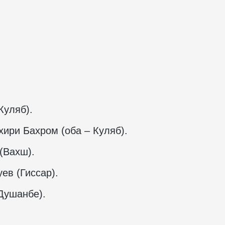
Куляб).
ири Бахром (оба – Куляб).
(Вахш).
ев (Гиссар).
Душанбе).