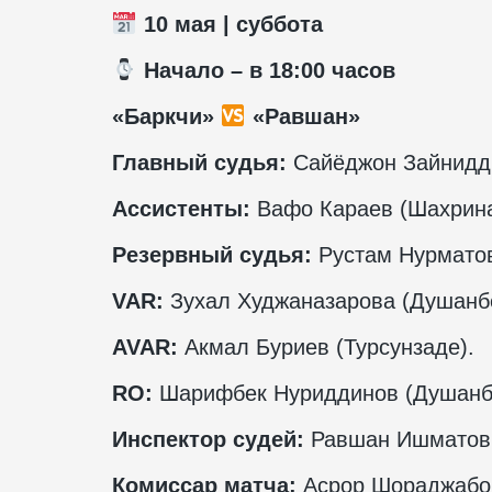
10 мая | суббота
️ Начало – в 18:00 часов
«Баркчи»
«Равшан»
Главный судья:
Сайёджон Зайнидд
Ассистенты:
Вафо Караев (Шахрина
Резервный судья:
Рустам Нурматов
VAR
:
Зухал Худжаназарова (Душанб
AVAR
:
Акмал Буриев (Турсунзаде).
RO
:
Шарифбек Нуриддинов (Душанб
Инспектор судей:
Равшан Ишматов 
Комиссар матча:
Асрор Шораджабов