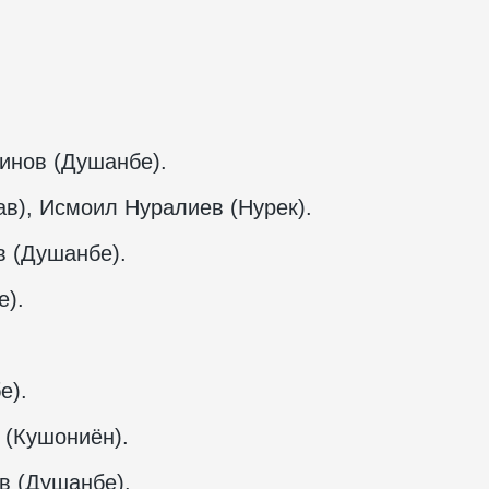
инов (Душанбе).
в), Исмоил Нуралиев (Нурек).
 (Душанбе).
е).
е).
(Кушониён).
 (Душанбе).