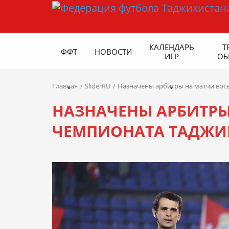
КАЛЕНДАРЬ
Т
ФФТ
НОВОСТИ
ИГР
ОБ
Главная
SliderRU
Назначены арбитры на матчи вос
НАЗНАЧЕНЫ АРБИТРЫ
ЧЕМПИОНАТА ТАДЖИК