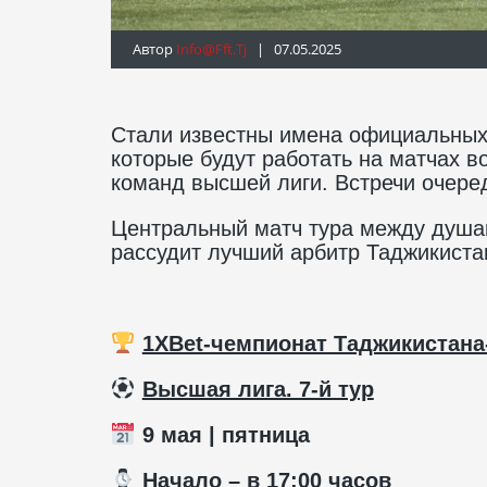
Автор
Info@fft.tj
| 07.05.2025
Стали известны имена официальных 
которые будут работать на матчах в
команд высшей лиги. Встречи очеред
Центральный матч тура между душа
рассудит лучший арбитр Таджикиста
1XBet-чемпионат Таджикистана
️
Высшая лига. 7-й тур
9 мая | пятница
️ Начало – в 17:00 часов