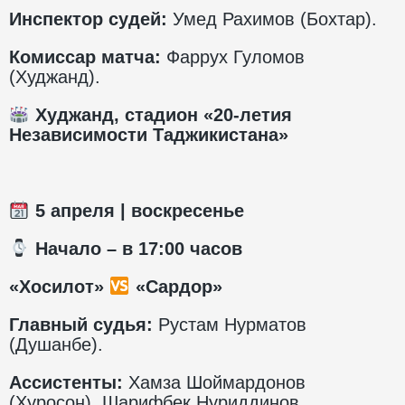
Инспектор судей:
Умед Рахимов (Бохтар).
Комиссар матча:
Фаррух Гуломов
(Худжанд).
Худжанд, стадион «20-летия
Независимости Таджикистана»
5
апреля | воскресенье
️ Начало – в 17:00 часов
«Хосилот»
«Сардор»
Главный судья:
Рустам Нурматов
(Душанбе).
Ассистенты:
Хамза Шоймардонов
(Хуросон), Шарифбек Нуриддинов