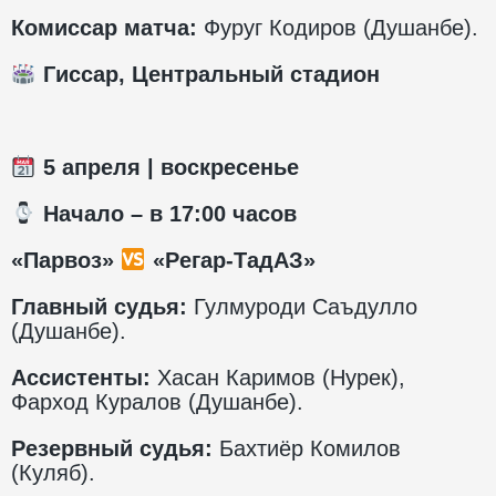
Комиссар матча:
Фуруг Кодиров (Душанбе).
Гиссар, Центральный стадион
5
апреля | воскресенье
️ Начало – в 17:00 часов
«Парвоз»
«Регар-ТадАЗ»
Главный судья:
Гулмуроди Саъдулло
(Душанбе).
Ассистенты:
Хасан Каримов (Нурек),
Фарход Куралов (Душанбе).
Резервный судья:
Бахтиёр Комилов
(Куляб).