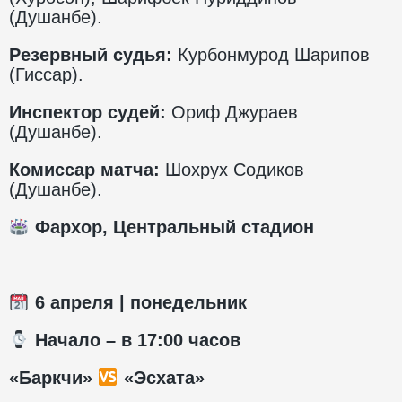
(Душанбе).
Резервный судья:
Курбонмурод Шарипов
(Гиссар).
Инспектор судей:
Ориф Джураев
(Душанбе).
Комиссар матча:
Шохрух Содиков
(Душанбе).
Фархор, Центральный стадион
6
апреля | понедельник
️ Начало – в 1
7
:00 часов
«Баркчи»
«Эсхата»