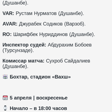
(Душанбе).
VAR:
Рустам Нурматов (Душанбе).
AVAR:
Джурабек Содиков (Варзоб).
RO:
Шарифбек Нуриддинов (Душанбе).
Инспектор судей:
Абдурахим Бобоев
(Турсунзаде).
Комиссар матча:
Сухроб Сайдалиев
(Душанбе).
Бохтар, стадион «Вахш»
5
апреля | воскресенье
️ Начало – в 1
8
:00 часов