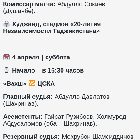
Комиссар матча:
Абдулло Сокиев
(Душанбе).
Худжанд, стадион «20-летия
Независимости Таджикистана»
4
апреля | суббота
️ Начало – в 1
6
:30 часов
«Вахш»
ЦСКА
Главный судья:
Абдулло Давлатов
(Шахринав).
Ассистенты:
Гайрат Рузибоев, Холмурод
Абдусаломов (оба – Шахринав).
Резервный судья:
Мехрубон Шамсиддинов