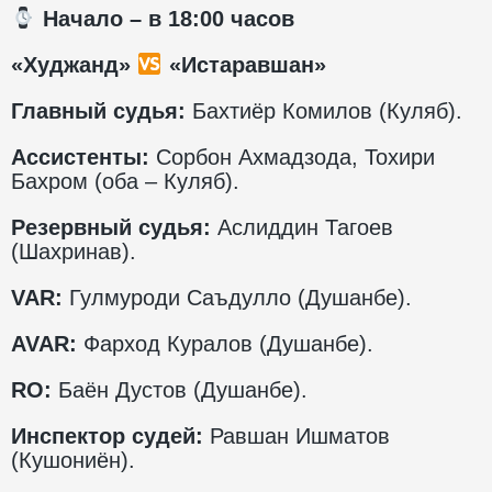
️ Начало – в 1
8
:00 часов
«Худжанд»
«Истаравшан»
Главный судья:
Бахтиёр Комилов (Куляб).
Ассистенты:
Сорбон Ахмадзода, Тохири
Бахром (оба – Куляб).
Резервный судья:
Аслиддин Тагоев
(Шахринав).
VAR:
Гулмуроди Саъдулло (Душанбе).
AVAR:
Фарход Куралов (Душанбе).
RO:
Баён Дустов (Душанбе).
Инспектор судей:
Равшан Ишматов
(Кушониён).