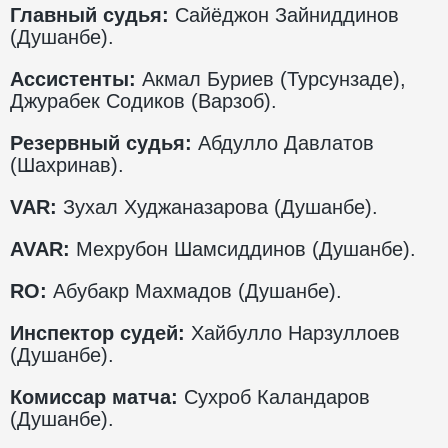
Главный судья:
Сайёджон Зайниддинов
(Душанбе).
Ассистенты:
Акмал Буриев (Турсунзаде),
Джурабек Содиков (Варзоб).
Резервный судья:
Абдулло Давлатов
(Шахринав).
VAR:
Зухал Худжаназарова (Душанбе).
AVAR:
Мехрубон Шамсиддинов (Душанбе).
RO:
Абубакр Махмадов (Душанбе).
Инспектор судей:
Хайбулло Нарзуллоев
(Душанбе).
Комиссар матча:
Сухроб Каландаров
(Душанбе).