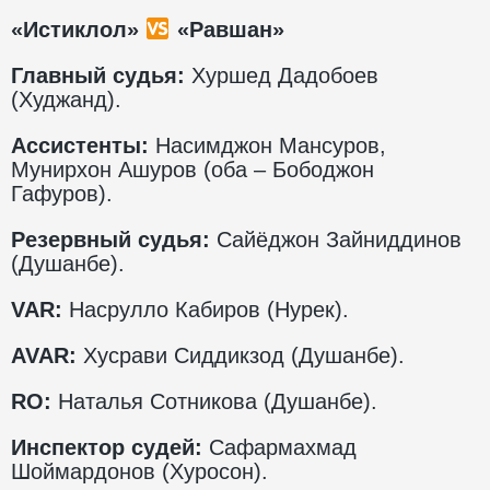
«Истиклол»
«Равшан»
Главный судья:
Хуршед Дадобоев
(Худжанд).
Ассистенты:
Насимджон Мансуров,
Мунирхон Ашуров (оба – Бободжон
Гафуров).
Резервный судья:
Сайёджон Зайниддинов
(Душанбе).
VAR:
Насрулло Кабиров (Нурек).
AVAR:
Хусрави Сиддикзод (Душанбе).
RO:
Наталья Сотникова (Душанбе).
Инспектор судей:
Сафармахмад
Шоймардонов (Хуросон).