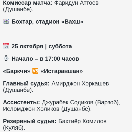
Комиссар матча:
Фаридун Аттоев
(Душанбе).
Бохтар, стадион «Вахш»
25 октября | суббота
️ Начало – в 17:00 часов
«Баркчи»
«Истаравшан»
Главный судья:
Амирджон Хоркашев
(Душанбе).
Ассистенты:
Джурабек Содиков (Варзоб),
Исломджон Холиков (Душанбе).
Резервный судья:
Бахтиёр Комилов
(Куляб).