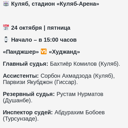
Куляб, стадион «Куляб-Арена»
24 октября | пятница
️ Начало – в 15:00 часов
«Панджшер»
«Худжанд»
Главный судья:
Бахтиёр Комилов (Куляб).
Ассистенты:
Сорбон Ахмадзода (Куляб),
Парвизи Якубджон (Гиссар).
Резервный судья:
Рустам Нурматов
(Душанбе).
Инспектор судей:
Абдурахим Бобоев
(Турсунзаде).