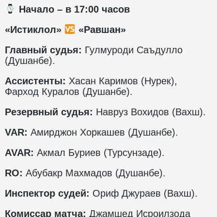
️ Начало – в 17:00 часов
«Истиклол»
«Равшан»
Главный судья:
Гулмуроди Саъдулло
(Душанбе).
Ассистенты:
Хасан Каримов (Нурек),
Фарход Куралов (Душанбе).
Резервный судья:
Навруз Вохидов (Вахш).
VAR
:
Амирджон Хоркашев (Душанбе).
AVAR
:
Акмал Буриев (Турсунзаде).
RO
:
Абубакр Махмадов (Душанбе).
Инспектор судей:
Ориф Джураев (Вахш).
Комиссар матча:
Джамшед Исроилзода