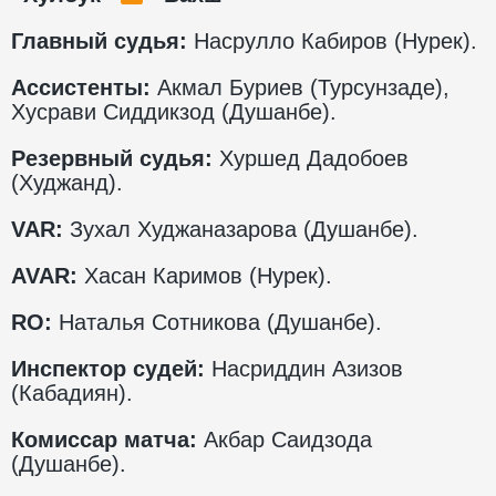
Главный судья:
Насрулло Кабиров (Нурек).
Ассистенты:
Акмал Буриев (Турсунзаде),
Хусрави Сиддикзод (Душанбе).
Резервный судья:
Хуршед Дадобоев
(Худжанд).
VAR
:
Зухал Худжаназарова (Душанбе).
AVAR
:
Хасан Каримов (Нурек).
RO
:
Наталья Сотникова (Душанбе).
Инспектор судей:
Насриддин Азизов
(Кабадиян).
Комиссар матча:
Акбар Саидзода
(Душанбе).