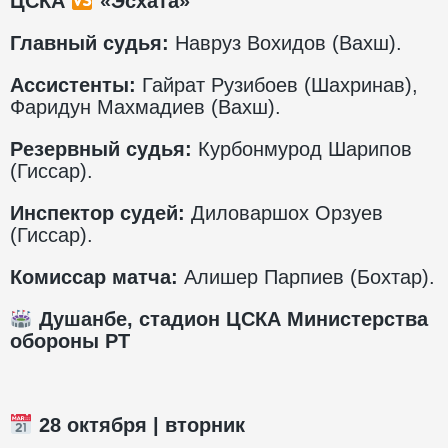
ЦСКА
«Эсхата»
Главный судья:
Навруз Вохидов (Вахш).
Ассистенты:
Гайрат Рузибоев (Шахринав),
Фаридун Махмадиев (Вахш).
Резервный судья:
Курбонмурод Шарипов
(Гиссар).
Инспектор судей:
Диловаршох Орзуев
(Гиссар).
Комиссар матча:
Алишер Парпиев (Бохтар).
Душанбе, стадион ЦСКА Министерства
обороны РТ
28 октября | вторник