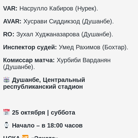
VAR
:
Насрулло Кабиров (Нурек).
AVAR
:
Хусрави Сиддикзод (Душанбе).
RO
:
Зухал Худжаназарова (Душанбе).
Инспектор судей:
Умед Рахимов (Бохтар).
Комиссар матча:
Хурбиби Варданян
(Душанбе).
Душанбе, Центральный
республиканский стадион
25 октября | суббота
️ Начало – в 18:00 часов