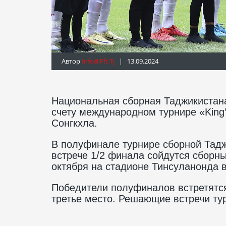
Автор
Info@fft.tj
| 13.09.2024
Национальная сборная Таджикистана
счету международном турнире «King’
Сонгкхла.
В полуфинале турнире сборной Тадж
встрече 1/2 финала сойдутся сборн
октября на стадионе Тинсуланонда в
Победители полуфиналов встретятся
третье место. Решающие встречи тур