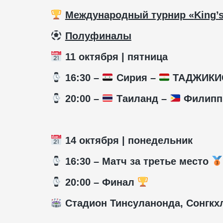
Международный турнир «
King
’
️
Полуфиналы
11 октября | пятница
️ 16:30 –
Сирия –
ТАДЖИКИ
️ 20:00 –
Таиланд –
Филипп
14 октября | понедельник
16:30 – Матч за третье место
️ 20:00 – Финал
Стадион
Тинсуланонда, Сонгкх