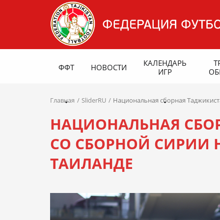
КАЛЕНДАРЬ
Т
ФФТ
НОВОСТИ
ИГР
ОБ
Главная
SliderRU
Национальная сборная Таджикистан
НАЦИОНАЛЬНАЯ СБОР
СО СБОРНОЙ СИРИИ НА
ТАИЛАНДЕ