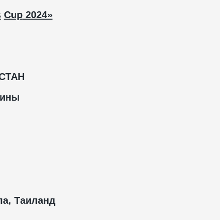
s
Cup
2024»
СТАН
ины
ла
, Таиланд