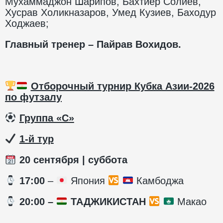
Мухаммаджон Шарипов, Бахтиёр Солиев,
Хусрав Холикназаров, Умед Кузиев, Баходур
Ходжаев;
Главный тренер – Пайрав Вохидов.
Отборочный турнир Кубка Азии-2026
по футзалу
️
Группа «С»
️
1-й тур
20 сентября | суббота
️ 17:00
–
Япония
Камбоджа
️ 20:00 –
ТАДЖИКИСТАН
Макао