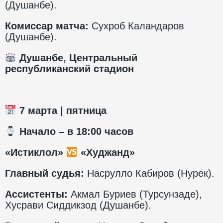
(Душанбе).
Комиссар матча:
Сухроб Каландаров
(Душанбе).
Душанбе, Центральный
республиканский стадион
7 марта | пятница
️ Начало – в 18:00 часов
«Истиклол»
«Худжанд»
Главный судья:
Насрулло Кабиров (Нурек).
Ассистенты:
Акмал Буриев (Турсунзаде),
Хусрави Сиддикзод (Душанбе).