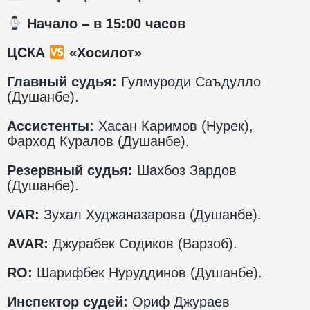
️ Начало – в 15:00 часов
ЦСКА
«Хосилот»
Главный судья:
Гулмуроди Саъдулло
(Душанбе).
Ассистенты:
Хасан Каримов (Нурек),
Фарход Куралов (Душанбе).
Резервный судья:
Шахбоз Зардов
(Душанбе).
VAR
:
Зухал Худжаназарова (Душанбе).
AVAR
:
Джурабек Содиков (Варзоб).
RO
:
Шарифбек Нуруддинов (Душанбе).
Инспектор судей:
Ориф Джураев