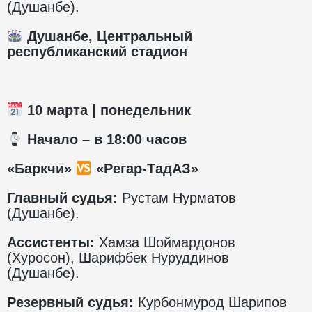
(Душанбе).
Душанбе, Центральный
республиканский стадион
10 марта | понедельник
️ Начало – в 18:00 часов
«Баркчи»
«Регар-ТадАЗ»
Главный судья:
Рустам Нурматов
(Душанбе).
Ассистенты:
Хамза Шоймардонов
(Хуросон), Шарифбек Нуруддинов
(Душанбе).
Резервный судья:
Курбонмурод Шарипов