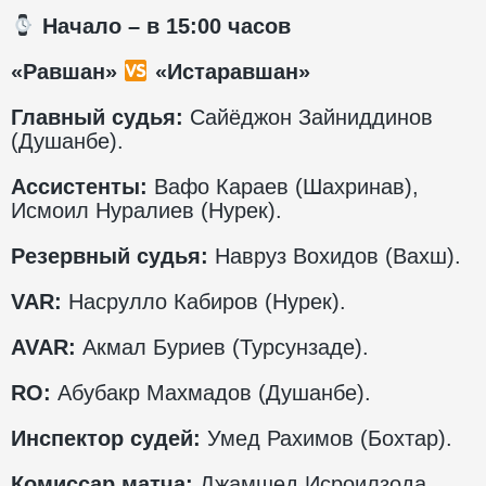
️ Начало – в 15:00 часов
«Равшан»
«Истаравшан»
Главный судья:
Сайёджон Зайниддинов
(Душанбе).
Ассистенты:
Вафо Караев (Шахринав),
Исмоил Нуралиев (Нурек).
Резервный судья:
Навруз Вохидов (Вахш).
VAR
:
Насрулло Кабиров (Нурек).
AVAR
:
Акмал Буриев (Турсунзаде).
RO
:
Абубакр Махмадов (Душанбе).
Инспектор судей:
Умед Рахимов (Бохтар).
Комиссар матча:
Джамшед Исроилзода