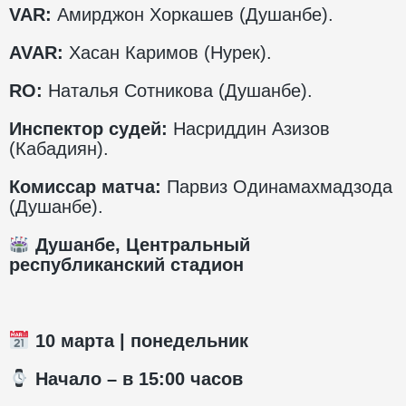
VAR
:
Амирджон Хоркашев (Душанбе).
AVAR
:
Хасан Каримов (Нурек).
RO
:
Наталья Сотникова (Душанбе).
Инспектор судей:
Насриддин Азизов
(Кабадиян).
Комиссар матча:
Парвиз Одинамахмадзода
(Душанбе).
Душанбе, Центральный
республиканский стадион
10 марта | понедельник
️ Начало – в 15:00 часов