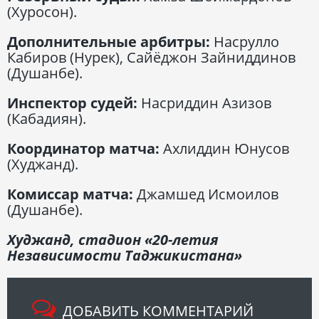
(Хуросон).
Дополнительные арбитры:
Насрулло
Кабиров (Нурек), Сайёджон Зайниддинов
(Душанбе).
Инспектор судей:
Насриддин Азизов
(Кабадиян).
Координатор матча:
Ахлиддин Юнусов
(Худжанд).
Комиссар матча:
Джамшед Исмоилов
(Душанбе).
Худжанд, стадион «20-летия
Независимости Таджикистана»
ДОБАВИТЬ КОММЕНТАРИЙ