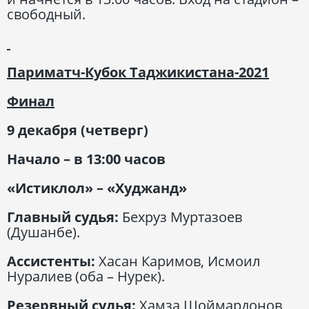
свободный.
Париматч-Кубок Таджикистана-2021
Финал
9 декабря (четверг)
Начало – в 13:00 часов
«Истиклол» – «Худжанд»
Главный судья:
Бехруз Муртазоев
(Душанбе).
Ассистенты:
Хасан Каримов, Исмоил
Нуралиев (оба – Нурек).
Резервный судья:
Хамза Шоймардонов