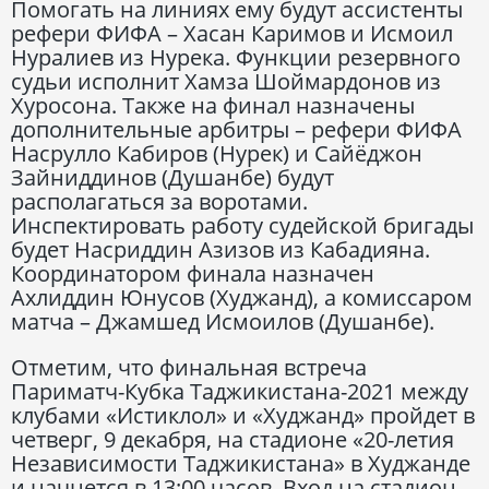
Помогать на линиях ему будут ассистенты
рефери ФИФА – Хасан Каримов и Исмоил
Нуралиев из Нурека. Функции резервного
судьи исполнит Хамза Шоймардонов из
Хуросона. Также на финал назначены
дополнительные арбитры – рефери ФИФА
Насрулло Кабиров (Нурек) и Сайёджон
Зайниддинов (Душанбе) будут
располагаться за воротами.
Инспектировать работу судейской бригады
будет Насриддин Азизов из Кабадияна.
Координатором финала назначен
Ахлиддин Юнусов (Худжанд), а комиссаром
матча – Джамшед Исмоилов (Душанбе).
Отметим, что финальная встреча
Париматч-Кубка Таджикистана-2021 между
клубами «Истиклол» и «Худжанд» пройдет в
четверг, 9 декабря, на стадионе «20-летия
Независимости Таджикистана» в Худжанде
и начнется в 13:00 часов. Вход на стадион –