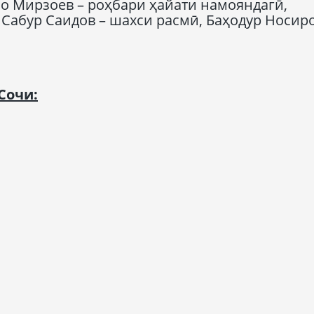
о Мирзоев – роҳбари ҳайати намояндагӣ,
Сабур Саидов – шахси расмӣ, Баҳодур Носиро
Сочи: