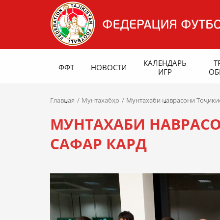
КАЛЕНДАРЬ
Т
ФФТ
НОВОСТИ
ИГР
ОБ
Главная
Мунтахабҳо
Мунтахаби наврасони Тоҷикис
МУНТАХАБИ НАВРАСО
САФАР КАРД