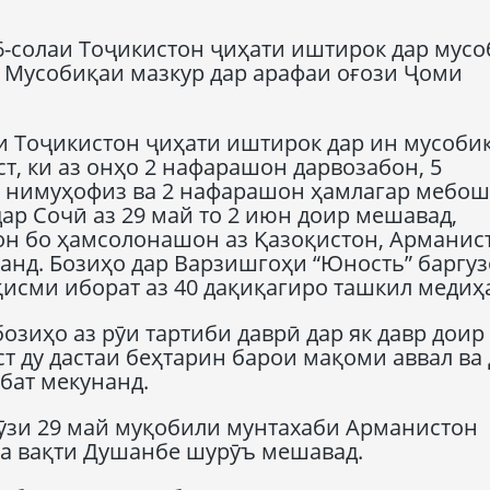
6-солаи Тоҷикистон ҷиҳати иштирок дар мус
. Мусобиқаи мазкур дар арафаи оғози Ҷоми
 Тоҷикистон ҷиҳати иштирок дар ин мусобиқ
т, ки аз онҳо 2 нафарашон дарвозабон, 5
 нимуҳофиз ва 2 нафарашон ҳамлагар мебош
ар Сочӣ аз 29 май то 2 июн доир мешавад,
н бо ҳамсолонашон аз Қазоқистон, Арманис
анд. Бозиҳо дар Варзишгоҳи “Юность” баргу
исми иборат аз 40 дақиқагиро ташкил медиҳ
иҳо аз рӯи тартиби даврӣ дар як давр доир
т ду дастаи беҳтарин барои мақоми аввал ва 
бат мекунанд.
рӯзи 29 май муқобили мунтахаби Арманистон
 ба вақти Душанбе шурӯъ мешавад.