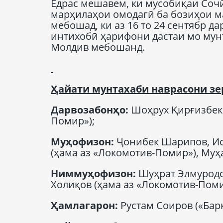
Ёдрас мешавем, ки мусобиқаи Сочӣ
марҳилаҳои омодагӣ ба бозиҳои 
мебошад, ки аз 16 то 24 сентябр д
интихобӣ ҳарифони дастаи мо мун
Молдив мебошанд.
Ҳайати мунтахаби наврасони зе
Дарвозабонҳо
:
Шоҳрух Қирғизбеко
Помир»);
Муҳофизон
:
Ҷонибек Шарипов, Ис
(ҳама аз «Локомотив-Помир»), Муҳ
Ниммуҳофизон
:
Шуҳрат Элмуродо
Холиқов (ҳама аз «Локомотив-Поми
Ҳамлагарон
:
Рустам Соиров («Бар