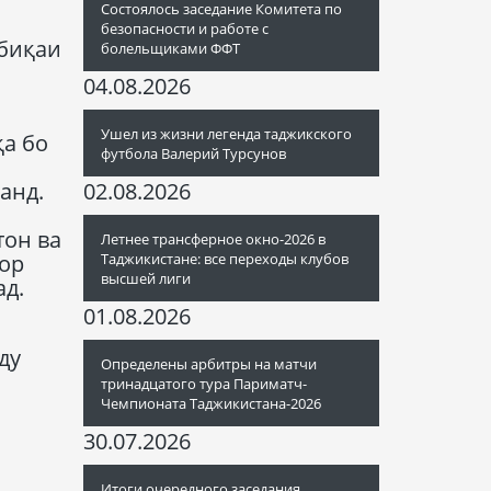
Состоялось заседание Комитета по
безопасности и работе с
обиқаи
болельщиками ФФТ
04.08.2026
Ушел из жизни легенда таджикского
а бо
футбола Валерий Турсунов
анд.
02.08.2026
тон ва
Летнее трансферное окно-2026 в
зор
Таджикистане: все переходы клубов
высшей лиги
ад.
01.08.2026
ду
Определены арбитры на матчи
тринадцатого тура Париматч-
Чемпионата Таджикистана-2026
30.07.2026
Итоги очередного заседания