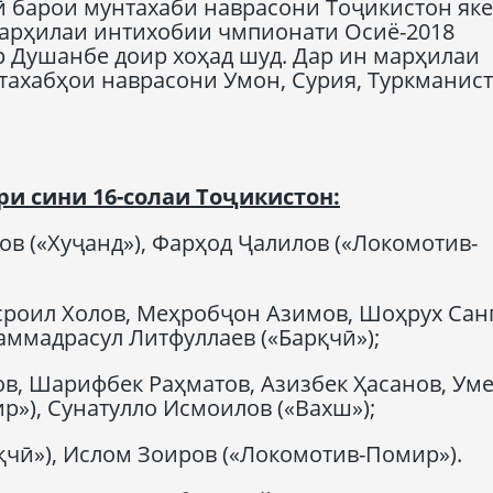
 барои мунтахаби наврасони Тоҷикистон яке
марҳилаи интихобии чмпионати Осиё-2018
ар Душанбе доир хоҳад шуд. Дар ин марҳилаи
тахабҳои наврасони Умон, Сурия, Туркманист
ри сини 16-солаи Тоҷикистон
:
в («Хуҷанд»), Фарҳод Ҷалилов («Локомотив-
роил Холов, Меҳробҷон Азимов, Шоҳрух Сан
аммадрасул Литфуллаев («Барқчӣ»);
в, Шарифбек Раҳматов, Азизбек Ҳасанов, Ум
р»), Сунатулло Исмоилов («Вахш»);
қчӣ»), Ислом Зоиров («Локомотив-Помир»).