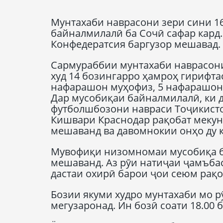
Мунтахаби наврасони зери сини 1
байналмилалӣ ба Сочӣ сафар кард
Конфедератсия баргузор мешавад.
Сармураббии мунтахаби наврасони
худ 14 бозингарро ҳамроҳ гирифтас
нафарашон муҳофиз, 5 нафарашон
Дар мусобиқаи байналмилалӣ, ки д
футболшбозони навраси Тоҷикисто
Кишвари Краснодар рақобат мекун
мешаванд ва давомнокии онҳо ду қ
Мувофиқи низомномаи мусобиқа боз
мешаванд. Аз рӯи натиҷаи ҷамъбас
дастаи охирӣ барои ҷои сеюм рақо
Бозии якуми худро мунтахаби мо 
мегузаронад. Ин бозӣ соати 18.00