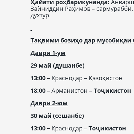
Ҳайати роҳбарикунанда
:
Анварш
Зайниддин Раҳимов – сармураббӣ, 
духтур.
Тақвими бозиҳо дар мусобиқаи
Даври
1-ум
29 май
(душанбе)
13:00 –
Краснодар – Қазоқистон
18:00
– Арманистон –
Тоҷикистон
Даври
2-юм
30 май
(сешанбе)
13:00
–
Краснодар –
Тоҷикистон