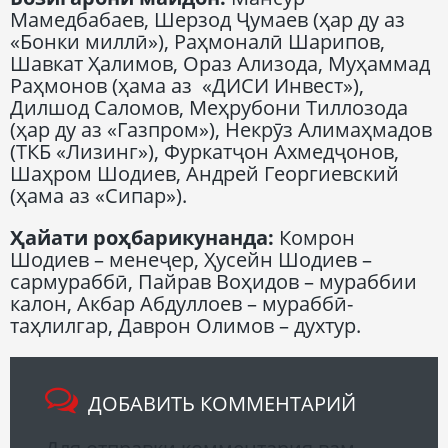
Мамедбабаев, Шерзод Ҷумаев (ҳар ду аз
«Бонки миллӣ»), Раҳмоналӣ Шарипов,
Шавкат Ҳалимов, Ораз Ализода, Муҳаммад
Раҳмонов (ҳама аз «ДИСИ Инвест»),
Дилшод Саломов, Меҳрубони Тиллозода
(ҳар ду аз «Газпром»), Некрӯз Алимаҳмадов
(ТКБ «Лизинг»), Фуркатҷон Ахмедҷонов,
Шаҳром Шодиев, Андрей Георгиевский
(ҳама аз «Сипар»).
Ҳайати роҳбарикунанда
:
Комрон
Шодиев – менеҷер, Ҳусейн Шодиев –
сармураббӣ, Пайрав Воҳидов – мураббии
калон, Акбар Абдуллоев – мураббӣ-
таҳлилгар, Даврон Олимов – духтур.
ДОБАВИТЬ КОММЕНТАРИЙ