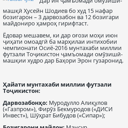
Дар ин ҷамъомади омӯзишӣ-
машқӣ Ҳусейн Шодиев бо худ 15 нафар
бозигарон – 3 дарвозабон ва 12 бозигари
майдониро ҳамроҳ гирифтаст.
Ёдовар мешавем, ки дар оғози моҳи июн
ҷиҳати омоадгӣ ба марҳилаи интихобии
чемпионати Осиё-2016 мунтахаби миллии
футзали Тоҷикистон ҷамъомади омӯзишӣ-
машқии худро дар Баҳори Эрон гузаронид.
Ҳайати мунтахаби миллии футзали
Тоҷикистон
:
Дарвозабонҳо
:
Муродулло Алиқулов
(«Газпром»), Фирӯз Бекмуродов («ДИСИ
Инвест»), Шӯҳрат Бибудов («Сипар»);
Бозигарони майдон
:
Мансур