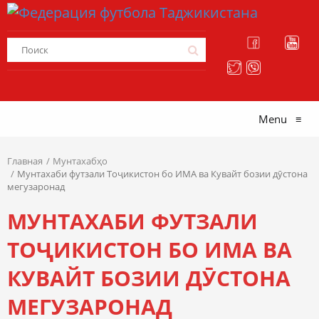
Menu
≡
Главная
Мунтахабҳо
Мунтахаби футзали Тоҷикистон бо ИМА ва Кувайт бозии дӯстона
мегузаронад
МУНТАХАБИ ФУТЗАЛИ
ТОҶИКИСТОН БО ИМА ВА
КУВАЙТ БОЗИИ ДӮСТОНА
МЕГУЗАРОНАД