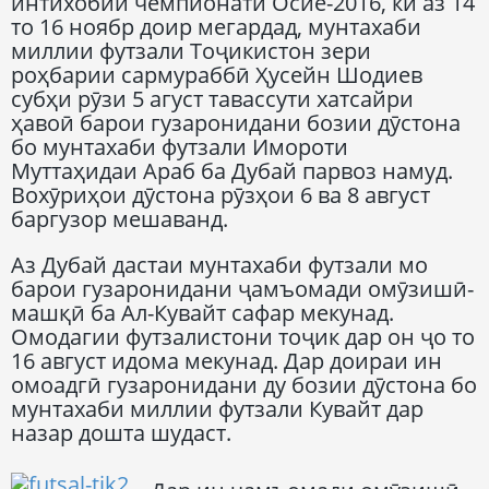
интихобии чемпионати Осиё-2016, ки аз 14
то 16 ноябр доир мегардад, мунтахаби
миллии футзали Тоҷикистон зери
роҳбарии сармураббӣ Ҳусейн Шодиев
субҳи рӯзи 5 агуст тавассути хатсайри
ҳавоӣ барои гузаронидани бозии дӯстона
бо мунтахаби футзали Имороти
Муттаҳидаи Араб ба Дубай парвоз намуд.
Вохӯриҳои дӯстона рӯзҳои 6 ва 8 август
баргузор мешаванд.
Аз Дубай дастаи мунтахаби футзали мо
барои гузаронидани ҷамъомади омӯзишӣ-
машқӣ ба Ал-Кувайт сафар мекунад.
Омодагии футзалистони тоҷик дар он ҷо то
16 август идома мекунад. Дар доираи ин
омоадгӣ гузаронидани ду бозии дӯстона бо
мунтахаби миллии футзали Кувайт дар
назар дошта шудаст.