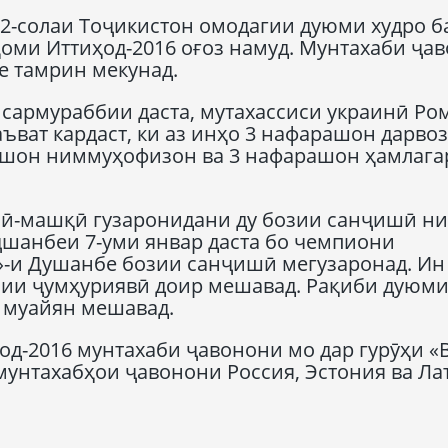
2-солаи Тоҷикистон омодагии дуюми худро б
оми Иттиҳод-2016 оғоз намуд. Мунтахаби ҷа
 тамрин мекунад.
армураббии даста, мутахассиси украинӣ Ро
ъват кардаст, ки аз инҳо 3 нафарашон дарво
ашон ниммуҳофизон ва 3 нафарашон ҳамлага
ӣ-машқӣ гузаронидани ду бозии санҷишӣ ни
ҷшанбеи 7-уми январ даста бо чемпиони
»-и Душанбе бозии санҷишӣ мегузаронад. Ин
азии ҷумҳуриявӣ доир мешавад. Рақиби дуюм
р муайян мешавад.
од-2016 мунтахаби ҷавонони мо дар гурӯҳи «
мунтахабҳои ҷавонони Россия, Эстония ва Ла