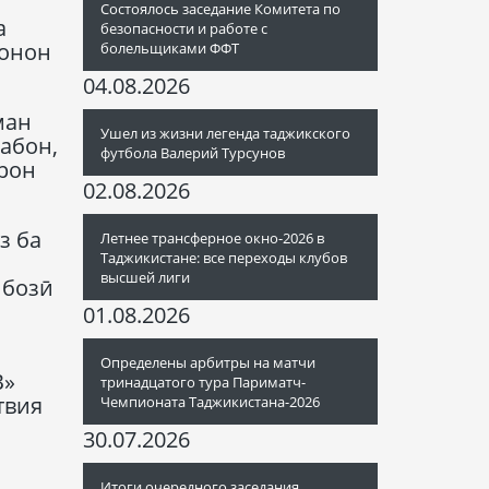
Состоялось заседание Комитета по
а
безопасности и работе с
вонон
болельщиками ФФТ
04.08.2026
ман
Ушел из жизни легенда таджикского
забон,
футбола Валерий Турсунов
рон
02.08.2026
з ба
Летнее трансферное окно-2026 в
Таджикистане: все переходы клубов
высшей лиги
 бозӣ
и
01.08.2026
Определены арбитры на матчи
В»
тринадцатого тура Париматч-
твия
Чемпионата Таджикистана-2026
30.07.2026
Итоги очередного заседания