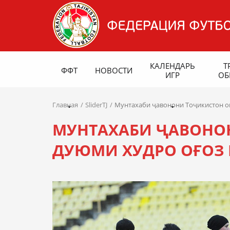
КАЛЕНДАРЬ
Т
ФФТ
НОВОСТИ
ИГР
ОБ
Главная
SliderTJ
Мунтахаби ҷавонони Тоҷикистон о
МУНТАХАБИ ҶАВОНО
ДУЮМИ ХУДРО ОҒОЗ 