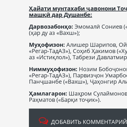
Ҳайати мунтахаби ҷавонони То
машқӣ дар Душанбе:
Дарвозабонҳо:
Эмомалӣ Сониев («
(ҳар ду аз «Вахш»);
Муҳофизон:
Алишер Шарипов, Ойб
«Регар-ТадАЗ»), Соҳиб Ҳакимов («Х
аз «Истиқлол»), Табрези Давлатмир
Ниммуҳофизон:
Нозим Бобоҷонов
«Регар-ТадАЗ»), Парвизҷон Умарбое
Панҷшанбе («Вахш»), Ҷаҳонгир Алие
Ҳамлагарон:
Шаҳром Сулаймонов (
Раҳматов («Барқи тоҷик»).
ДОБАВИТЬ КОММЕНТАРИЙ