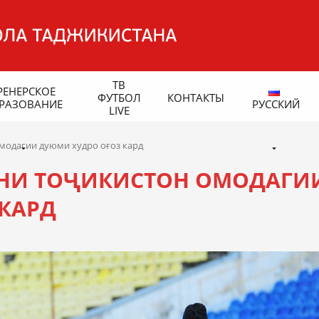
ТВ
РЕНЕРСКОЕ
ФУТБОЛ
КОНТАКТЫ
РАЗОВАНИЕ
РУССКИЙ
LIVE
модагии дуюми худро оғоз кард
НИ ТОҶИКИСТОН ОМОДАГИ
КАРД