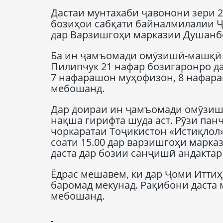
Дастаи мунтахаби ҷавонони зери 2
бозиҳои сабқати байналмилалии Ҷ
дар Варзишгоҳи марказии Душанбе
Ба ин ҷамъомади омӯзишӣ-машқӣ с
Пилипчук 21 нафар бозигаронро да
7 нафарашон муҳофизон, 8 нафар
мебошанд.
Дар доираи ин ҷамъомади омӯзиш
нақша гирифта шуда аст. Рӯзи пан
чоркаратаи Тоҷикистон «Истиқлол
соати 15.00 дар варзишгоҳи марк
даста дар бозии санҷишӣ андакта
Ёдрас мешавем, ки дар Ҷоми Иттиҳ
баромад мекунад. Рақибони даста 
мебошанд.