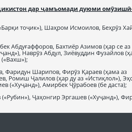
ҷикистон дар ҷамъомади дуюми омӯзишӣ
Барқи тоҷик»), Шаҳром Исмоилов, Беҳрӯз Ха
ек Абдуғаффоров, Бахтиёр Азимов (ҳар се аз
уҷанд»), Наврӯз Абдул, Зиёвуддин Фузайлов (ҳ
 («Вахш»);
, Фаридун Шарипов, Фирӯз Қараев (ҳама аз
в, Ромиш Ҷалилов (ҳар ду аз «Истиқлол»), Эҳ
в («Хуҷанд»), Амирбек Ҷӯрабоев (бе даста);
«Рубин»), Ҷаҳонгир Эргашев («Хуҷанд»), Фи