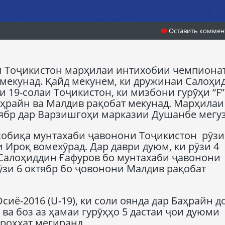
Оставить коммен
и Тоҷикистон марҳилаи интихобии чемпиона
з мекунад. Қайд мекунем, ки дружинаи Салоҳи
 19-солаи Тоҷикистон, ки мизбони гурӯҳи “F” 
аҳрайн ва Малдив рақобат мекунад. Марҳилаи
ктябр дар Варзишгоҳи марказии Душанбе мегу
собиқа мунтахаби ҷавонони Тоҷикистон рӯзи
и Ироқ вомехӯрад. Дар даври дуюм, ки рӯзи 4
Салоҳиддин Ғафуров бо мунтахаби ҷавонони
ӯзи 6 октябр бо ҷовонони Малдив рақобат
иё-2016 (U-19), ки соли оянда дар Баҳрайн д
 ва боз аз ҳамаи гурӯҳҳо 5 дастаи ҷои дуюми
роҳхат мегиранд.