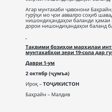
Агар мунтахаби ҷавонони Баҳрайн,
гурӯҳи мо ҷои аввалро соҳиб шавад
нишондиҳандаҳои баланди ҳамаи г
дорои нишондиҳандаҳои баланд ба
Тақвими бозиҳои марҳилаи инт
мунтахабҳои зери 19-сола дар гу
Даври
1-
ум
2 октябр
(
ҷумъа
)
Ироқ –
Т
ОҶИКИСТОН
Баҳрайн – Малдив