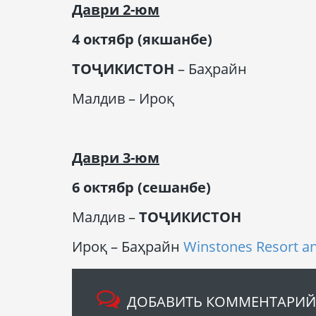
Даври
2-
юм
4 октябр (
якшанбе
)
Т
ОҶИКИСТОН
– Баҳрайн
Малдив – Ироқ
Даври
3-
юм
6 октябр (
сешанбе
)
Малдив –
Т
ОҶИКИСТОН
Ироқ – Баҳрайн
Winstones Resort and
ДОБАВИТЬ КОММЕНТАРИЙ