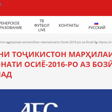
ТВ
РЕНЕРСКОЕ
ФУТБОЛ
КОНТАКТЫ
РАЗОВАНИЕ
РУССКИЙ
LIVE
он марҳилаи интихобии чемпионати Осиё-2016-ро аз бозӣ бо Ироқ оғ
НИ ТОҶИКИСТОН МАРҲИЛА
АТИ ОСИЁ-2016-РО АЗ БОЗ
НАД