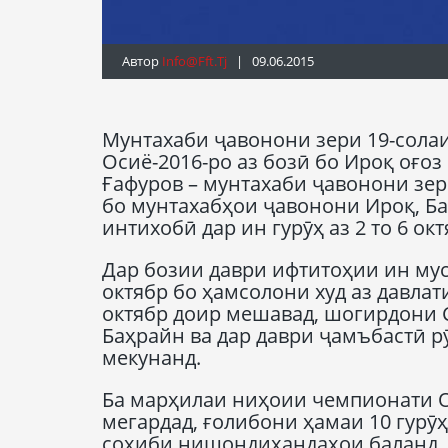
Автор
Info@fft.tj
| 09.06.2015
Мунтахаби ҷавонони зери 19-сола
Осиё-2016-ро аз бозӣ бо Ироқ оғо
Ғафуров – мунтахаби ҷавонони зери
бо мунтахабҳои ҷавонони Ироқ, Б
интихобӣ дар ин гурӯҳ аз 2 то 6 о
Дар бозии даври ифтитоҳии ин му
октябр бо ҳамсолони худ аз давлат
октябр доир мешавад, шогирдони 
Баҳрайн ва дар даври ҷамъбастӣ р
мекунанд.
Ба марҳилаи ниҳоии чемпионати Ос
мегардад, ғолибони ҳамаи 10 гурӯҳ
соҳиби нишондиҳандаҳои баланд, 