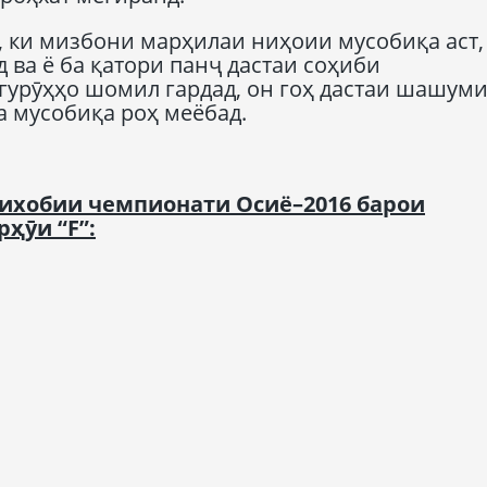
 ки мизбони марҳилаи ниҳоии мусобиқа аст,
 ва ё ба қатори панҷ дастаи соҳиби
урӯҳҳо шомил гардад, он гоҳ дастаи шашум
 мусобиқа роҳ меёбад.
ихобии чемпионати Осиё
–
2016 барои
рҳӯи “
F
”
: