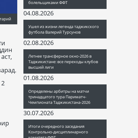
болельщиками ФФТ
04.08.2026
тарий
Ушел из жизни легенда таджикского
футбола Валерий Турсунов
02.08.2026
ти
ддин
аст,
Летнее трансферное окно-2026 в
Таджикистане: все переходы клубов
высшей лиги
зарад.
01.08.2026
 2
Определены арбитры на матчи
тринадцатого тура Париматч-
Чемпионата Таджикистана-2026
30.07.2026
оир
Итоги очередного заседания
Контрольно-дисциплинарного
комитета ФФТ