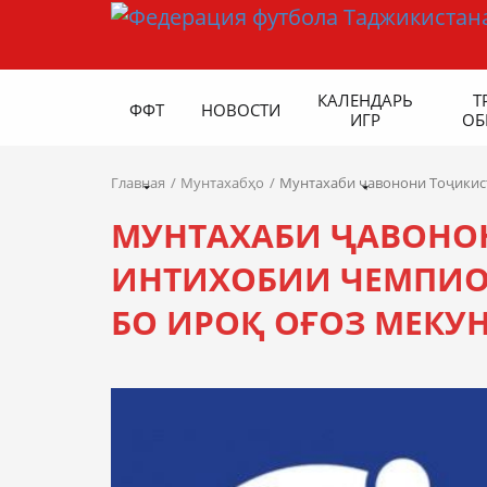
КАЛЕНДАРЬ
Т
ФФТ
НОВОСТИ
ИГР
ОБ
Главная
Мунтахабҳо
Мунтахаби ҷавонони Тоҷикист
МУНТАХАБИ ҶАВОНО
ИНТИХОБИИ ЧЕМПИОН
БО ИРОҚ ОҒОЗ МЕКУ