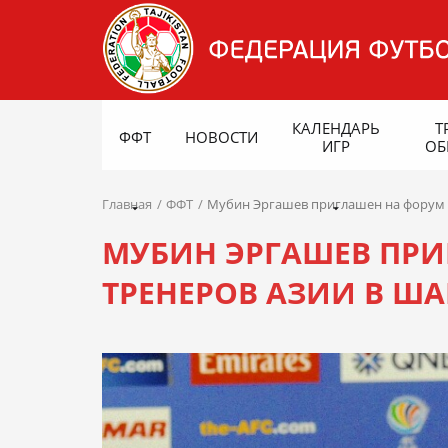
КАЛЕНДАРЬ
Т
ФФТ
НОВОСТИ
ИГР
ОБ
Главная
ФФТ
Мубин Эргашев приглашен на форум 
МУБИН ЭРГАШЕВ ПРИ
ТРЕНЕРОВ АЗИИ В Ш