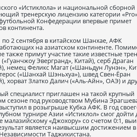
ского «Истиклола» и национальной сборной
еющий тренерскую лицензию категории «Pro
 футбольной Конфедерации впервые примет
ов континента.
1 по 2 сентября в китайском Шанхае, АФК
 работающих на азиатском континенте. Помим
 также примут участие такие известные тре
(«Гуанчжоу Эвергранд», Китай), серб Драган
), немец Феликс Магат («Шаньдун Лунэн», Ки
терос («Шанхай Шэньхуа»), швед Свен-Ёран
, хорват Златко Далич («Аль-Айн», ОАЭ) и дру
ный специалист приглашен на такой крупный
ом сезоне под руководством Мубина Эрагшев
ыступил в розыгрыше Кубка АФК. В год своег
лубном турнире Азии «Истиклол» смог дойти 
 малазийскому «Джохору» со счетом 0:1, выи
результат является наивысшим достижением в
 Независимости Таджикистана.