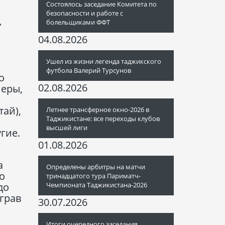
Состоялось заседание Комитета по
безопасности и работе с
»
болельщиками ФФТ
04.08.2026
Ушел из жизни легенда таджикского
футбола Валерий Турсунов
о
02.08.2026
неры,
тай),
Летнее трансферное окно-2026 в
Таджикистане: все переходы клубов
высшей лиги
гие.
01.08.2026
а
Определены арбитры на матчи
о
тринадцатого тура Париматч-
Чемпионата Таджикистана-2026
до
грав
30.07.2026
Итоги очередного заседания