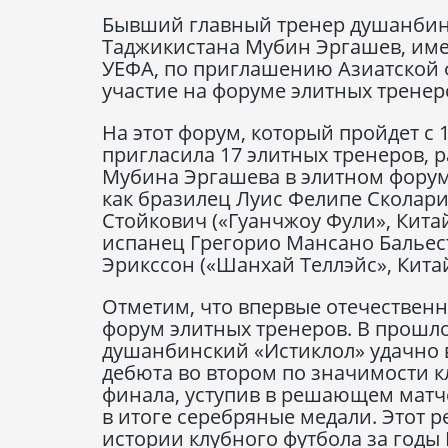
Бывший главный тренер душанбин
Таджикистана Мубин Эргашев, им
УЕФА, по приглашению Азиатской
участие на форуме элитных тренер
На этот форум, который пройдет с 
пригласила 17 элитных тренеров,
Мубина Эргашева в элитном форуме
как бразилец Луис Фелипе Сколари 
Стойкович («Гуанчжоу Фули», Китай
испанец Грегорио Мансано Бальес
Эрикссон («Шанхай Теллэйс», Китай)
Отметим, что впервые отечествен
форум элитных тренеров. В прошл
душанбинский «Истиклол» удачно в
дебюта во втором по значимости к
финала, уступив в решающем матче
в итоге серебряные медали. Этот 
истории клубного футбола за годы