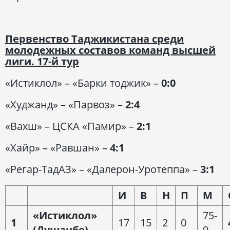
Первенство Таджикистана среди
молодежных составов команд высшей
лиги. 17-й тур
«Истиклол» – «Барки тоджик» –
0:0
«Худжанд» – «Парвоз» –
2:4
«Вахш» – ЦСКА «Памир» –
2:1
«Хайр» – «Равшан» –
4:1
«Регар-ТадАЗ» – «Далерон-Уротеппа» –
3:1
И
В
Н
П
М
«Истиклол»
75-
1
17
15
2
0
(Душанбе)
9