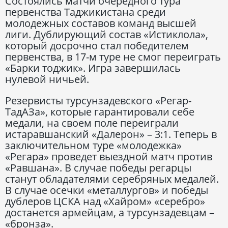
Состоялись матчи очередного тура
первенства Таджикистана среди
молодежных составов команд высшей
лиги. Дублирующий состав «Истиклола»,
который досрочно стал победителем
первенства, в 17-м туре не смог переиграть
«Барки тоджик». Игра завершилась
нулевой ничьей.
Резервисты турсунзадевского «Регар-
ТадАЗа», которые гарантировали себе
медали, на своем поле переиграли
истаравшанский «Далерон» – 3:1. Теперь в
заключительном туре «молодежка»
«Регара» проведет выездной матч против
«Равшана». В случае победы регарцы
станут обладателями серебряных медалей.
В случае осечки «металлургов» и победы
дублеров ЦСКА над «Хайром» «серебро»
достанется армейцам, а турсунзадевцам –
«бронза».