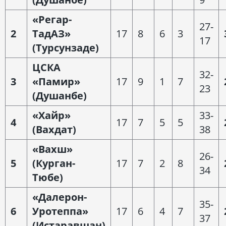
«Регар-
27-
2
ТадАЗ»
17
8
6
3
17
(Турсунзаде)
ЦСКА
32-
3
«Памир»
17
9
1
7
23
(Душанбе)
«Хайр»
33-
4
17
7
5
5
(Вахдат)
38
«Вахш»
26-
5
(Курган-
17
7
2
8
34
Тюбе)
«Далерон-
35-
6
Уротеппа»
17
6
4
7
37
(Истаравшан)