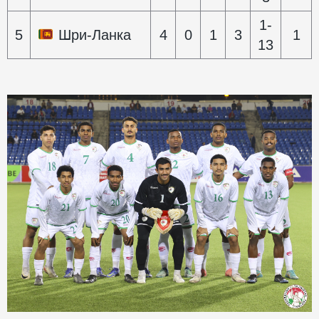
1-
5
Шри-Ланка
4
0
1
3
1
13