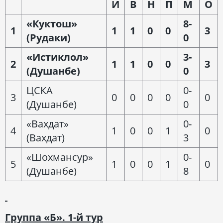
И
В
Н
П
М
О
«Куктош»
8-
1
1
1
0
0
3
(Рудаки)
0
«Истиклол»
3-
2
1
1
0
0
3
(Душанбе)
0
ЦСКА
0-
3
0
0
0
0
0
(Душанбе)
0
«Вахдат»
0-
4
1
0
0
1
0
(Вахдат)
3
«Шохмансур»
0-
5
1
0
0
1
0
(Душанбе)
8
Группа «Б». 1-й тур