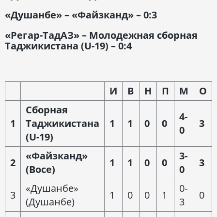
«Душанбе» – «Файзканд» – 0:3
«Регар-ТадАЗ» – Молодежная сборная
Таджикистана (
U
-19) – 0:4
И
В
Н
П
М
О
Сборная
4-
1
Таджикистана
1
1
0
0
3
0
(
U
-19)
«Файзканд»
3-
2
1
1
0
0
3
(Восе)
0
«Душанбе»
0-
3
1
0
0
1
0
(Душанбе)
3