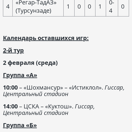
«Регар-ТадАЗ»
0-
4
1
0
0
1
0
(Турсунзаде)
4
Календарь оставшихся игр:
2-й тур
2 февраля (среда)
Группа «А»
10:00
– «Шохмансур» – «Истиклол».
Гиссар,
Центральный стадион
14:00
– ЦСКА – «Куктош».
Гиссар,
Центральный стадион
Группа «Б»