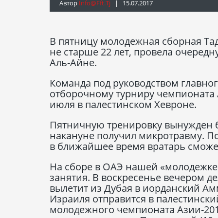
Автор
Info@fft.tj
| 15.07.2017
В пятницу молодежная сборная Тад
не старше 22 лет, провела очеред
Аль-Айне.
Команда под руководством главног
отборочному турниру чемпионата Аз
июля в палестинском Хевроне.
Пятничную тренировку вынужден б
накануне получил микротравму. По
в ближайшее время вратарь сможет
На сборе в ОАЭ нашей «молодежке
занятия. В воскресенье вечером 
вылетит из Дубая в иорданский Ам
Израиля отправится в палестински
молодежного чемпионата Азии-2018