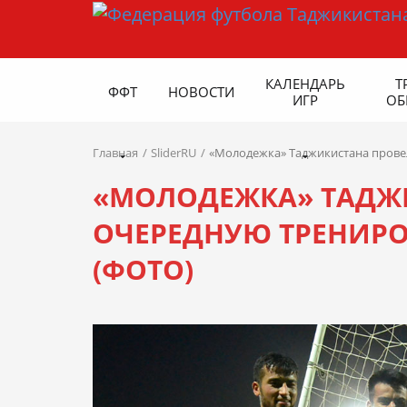
КАЛЕНДАРЬ
Т
ФФТ
НОВОСТИ
ИГР
ОБ
Главная
SliderRU
«Молодежка» Таджикистана провел
«МОЛОДЕЖКА» ТАДЖ
ОЧЕРЕДНУЮ ТРЕНИРОВ
(ФОТО)