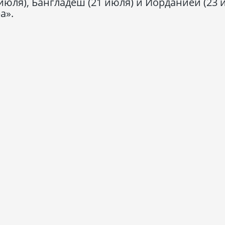
июля), Бангладеш (21 июля) и Иорданией (23 
а».