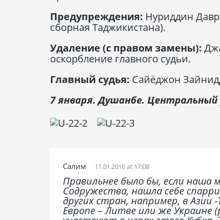
Предупреждения:
Нуриддин Давро
сборная Таджикистана).
Удаление (с правом замены):
Джа
оскорбление главного судьи.
Главный судья:
Сайёджон Зайнидд
7 января. Душанбе. Центральный 
Салим
11.01.2016 at 17:08
Правильнее было бы, если наша м
Содружества, нашла себе спарр
других стран, например, в Азии 
Европе – Литве или же Украине (