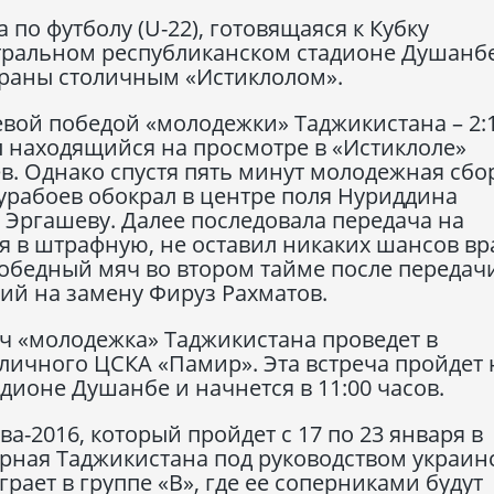
по футболу (U-22), готовящаяся к Кубку
нтральном республиканском стадионе Душанб
раны столичным «Истиклолом».
вой победой «молодежки» Таджикистана – 2:1
ыл находящийся на просмотре в «Истиклоле»
в. Однако спустя пять минут молодежная сбо
урабоев обокрал в центре поля Нуриддина
 Эргашеву. Далее последовала передача на
я в штрафную, не оставил никаких шансов в
обедный мяч во втором тайме после передач
й на замену Фируз Рахматов.
 «молодежка» Таджикистана проведет в
оличного ЦСКА «Памир». Эта встреча пройдет 
ионе Душанбе и начнется в 11:00 часов.
а-2016, который пройдет с 17 по 23 января в
рная Таджикистана под руководством украин
ает в группе «В», где ее соперниками будут