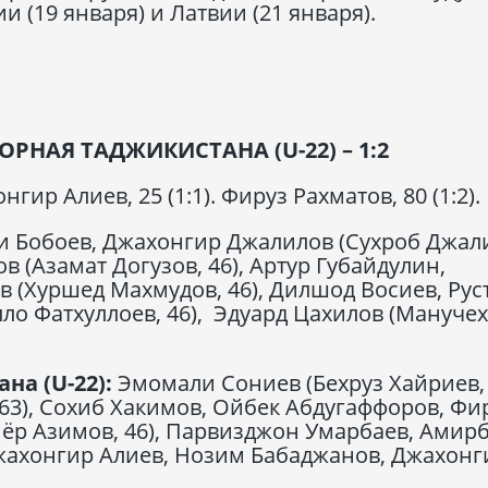
и (19 января) и Латвии (21 января).
НАЯ ТАДЖИКИСТАНА (U-22) – 1:2
нгир Алиев, 25 (1:1). Фируз Рахматов, 80 (1:2).
 Бобоев, Джахонгир Джалилов (Сухроб Джал
в (Азамат Догузов, 46), Артур Губайдулин,
 (Хуршед Махмудов, 46), Дилшод Восиев, Рус
ло Фатхуллоев, 46), Эдуард Цахилов (Мануче
а (U-22):
Эмомали Сониев (Бехруз Хайриев, 
 63), Сохиб Хакимов, Ойбек Абдугаффоров, Фи
иёр Азимов, 46), Парвизджон Умарбаев, Амир
Джахонгир Алиев, Нозим Бабаджанов, Джахонг