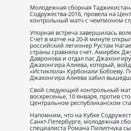
Молодежная сборная Таджикистана 
Содружества-2016, провела на Це
контрольный матч с чемпионом ст
Упорная встреча завершилась воле
Счет в матче на 20-й минуте откр
российский легионер Рустам Нагае
страны сравняла счет. Амирбек Дж
Давронова и отдал пас Джахонгиру
Джахонгира Алиева, который, войд
«Истиклола» Курбонали Бобоеву. П
Джахонгира Алиева забил вышедши
Свой следующий контрольный матч
воскресенье, 10 января, против ст
Центральном республиканском стад
Напомним, что на Кубке Содружеств
Санкт-Петербурге, молодежная сбо
специалиста Романа Пилипчука сыгр