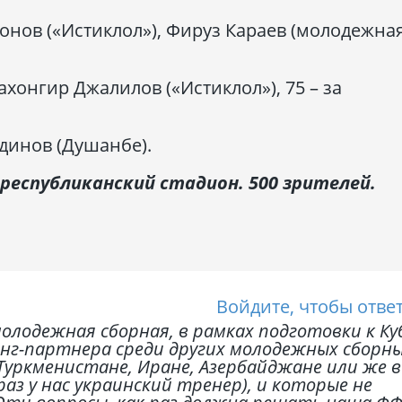
нов («Истиклол»), Фируз Караев (молодежна
хонгир Джалилов («Истиклол»), 75 – за
инов (Душанбе).
республиканский стадион. 500 зрителей.
Войдите, чтобы отве
олодежная сборная, в рамках подготовки к Ку
инг-партнера среди других молодежных сборн
-Туркменистане, Иране, Азербайджане или же в
раз у нас украинский тренер), и которые не