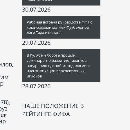
30.07.2026
Рабочая встреча руководства ФФТ с
комиссарами матчей Футбольной
лиги Таджикистана
29.07.2026
В Кулябе и Хороге прошли
семинары по развитию талантов,
илов,
внедрению единой методологии и
идентификации перспективных
там
игроков
хр
28.07.2026
78),
НАШЕ ПОЛОЖЕНИЕ В
руз
РЕЙТИНГЕ ФИФА
бек
ир