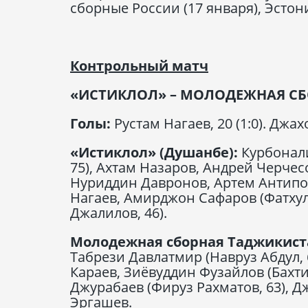
сборные России (17 января), Эстони
Контрольный матч
«ИСТИКЛОЛ» – МОЛОДЕЖНАЯ СБОР
Голы:
Рустам Нагаев, 20 (1:0). Джахо
«Истиклол» (Душанбе):
Курбонали
75), Ахтам Назаров, Андрей Черчесо
Нуриддин Давронов, Артем Антипов
Нагаев, Амирджон Сафаров (Фатхул
Джалилов, 46).
Молодежная сборная Таджикистан
Табрези Давлатмир (Навруз Абдул,
Караев, Зиёвуддин Фузайлов (Бахт
Джурабаев (Фируз Рахматов, 63), 
Эргашев.