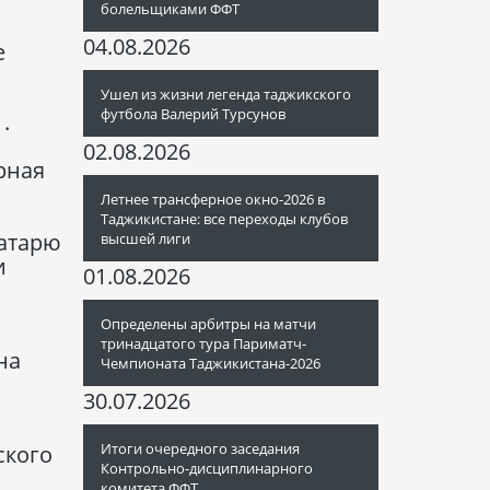
болельщиками ФФТ
04.08.2026
е
Ушел из жизни легенда таджикского
футбола Валерий Турсунов
.
02.08.2026
рная
Летнее трансферное окно-2026 в
Таджикистане: все переходы клубов
ратарю
высшей лиги
и
01.08.2026
Определены арбитры на матчи
тринадцатого тура Париматч-
на
Чемпионата Таджикистана-2026
30.07.2026
Итоги очередного заседания
ского
Контрольно-дисциплинарного
комитета ФФТ