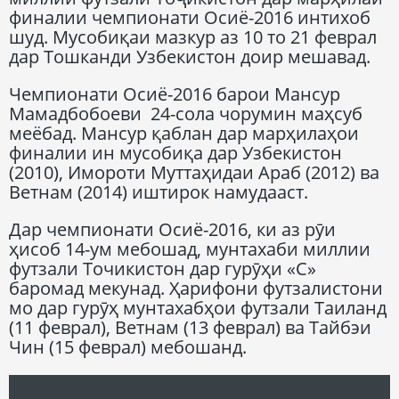
финалии чемпионати Осиё-2016 интихоб
шуд. Мусобиқаи мазкур аз 10 то 21 феврал
дар Тошканди Узбекистон доир мешавад.
Чемпионати Осиё-2016 барои Мансур
Мамадбобоеви 24-сола чорумин маҳсуб
меёбад. Мансур қаблан дар марҳилаҳои
финалии ин мусобиқа дар Узбекистон
(2010), Имороти Муттаҳидаи Араб (2012) ва
Ветнам (2014) иштирок намудааст.
Дар чемпионати Осиё-2016, ки аз рӯи
ҳисоб 14-ум мебошад, мунтахаби миллии
футзали Точикистон дар гурӯҳи «С»
баромад мекунад. Ҳарифони футзалистони
мо дар гурӯҳ мунтахабҳои футзали Таиланд
(11 феврал), Ветнам (13 феврал) ва Тайбэи
Чин (15 феврал) мебошанд.