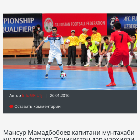
Автор
Info@fft.tj
| 26.01.2016
Оставить комментарий
Мансур Мамадбобоев капитани мунтахаби
миллии футзали Тоҷикистон дар марҳилаи