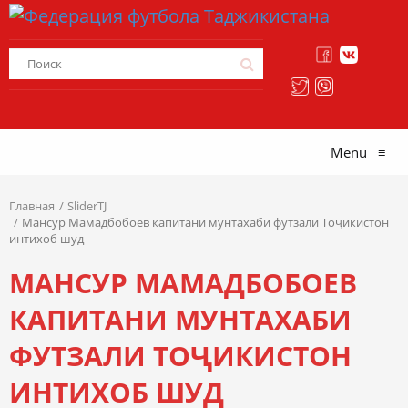
Menu
≡
Главная
SliderTJ
Мансур Мамадбобоев капитани мунтахаби футзали Тоҷикистон
интихоб шуд
МАНСУР МАМАДБОБОЕВ
КАПИТАНИ МУНТАХАБИ
ФУТЗАЛИ ТОҶИКИСТОН
ИНТИХОБ ШУД