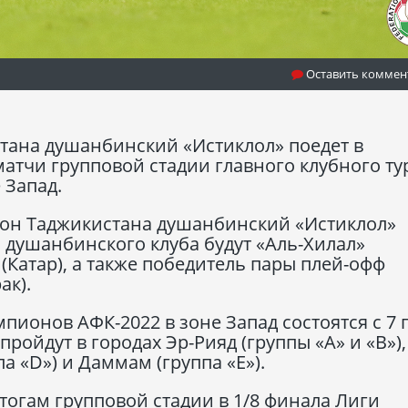
Оставить коммен
стана душанбинский «Истиклол» поедет в
матчи групповой стадии главного клубного т
 Запад.
он Таджикистана душанбинский «Истиклол»
и душанбинского клуба будут «Аль-Хилал»
 (Катар), а также победитель пары плей-офф
ак).
пионов АФК-2022 в зоне Запад состоятся с 7 
ройдут в городах Эр-Рияд (группы «А» и «В»),
па «D») и Даммам (группа «Е»).
тогам групповой стадии в 1/8 финала Лиги