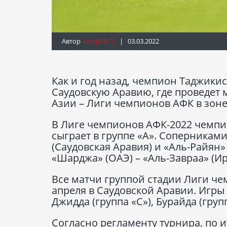
Автор
Info@fft.tj
| 03.03.2022
Как и год назад, чемпион Таджики
Саудовскую Аравию, где проведет 
Азии – Лиги чемпионов АФК в зоне
В Лиге чемпионов АФК-2022 чемпи
сыграет в группе «А». Соперникам
(Саудовская Аравия) и «Аль-Райян»
«Шарджа» (ОАЭ) – «Аль-Завраа» (Ир
Все матчи группой стадии Лиги чем
апреля в Саудовской Аравии. Игры п
Джидда (группа «С»), Бурайда (груп
Согласно регламенту турнира, по и