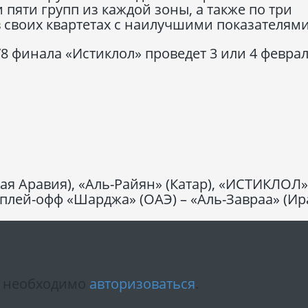
пяти групп из каждой зоны, а также по три
 своих квартетах с наилучшими показателями
/8 финала «Истиклол» проведет 3 или 4 февра
ая Аравия), «Аль-Райян» (Катар), «ИСТИКЛОЛ»
лей-офф «Шарджа» (ОАЭ) – «Аль-Завраа» (Ира
м необходимо
авторизоваться
.