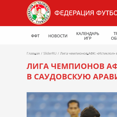
КАЛЕНДАРЬ
Т
ФФТ
НОВОСТИ
ИГР
ОБ
Главная
SliderRU
Лига чемпионов АФК: «Истиклол» 
ЛИГА ЧЕМПИОНОВ АФ
В САУДОВСКУЮ АРА