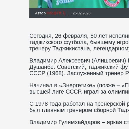
Автор
Info@fft.tj
| 26.02.2026
Сегодня, 26 февраля, 80 лет исполн
таджикского футбола, бывшему игро
тренеру Таджикистана, легендарно
Владимир Алексеевич (Алишоевич) 
Душанбе. Советский, таджикский фут
СССР (1968). Заслуженный тренер Р
Начинал в «Энергетике» (позже – «П
высшей лиге СССР, играл за олимпи
С 1978 года работал на тренерской 
был главным тренером сборной Тадж
Владимир Гулямхайдаров – яркая ст