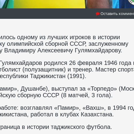
Оставить коммен
илось одному из лучших игроков в истории
ку олимпийской сборной СССР, заслуженному
му Владимиру Алексеевичу Гулямхайдарову.
Гулямхайдаров родился 26 февраля 1946 года 
болист (полузащитник) и тренер. Мастер спорт
еспублики Таджикистан (1991).
амир», Душанбе), выступал за «Торпедо» (Моск
йскую сборную СССР (8 матчей, 3 гола).
работе: возглавлял «Памир», «Вахш», в 1994 го
икистана, работал в клубах Казахстана.
раница в истории таджикского футбола.