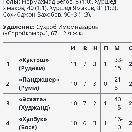
Голы:
Нормахмад Бегов, 8 (1:0). Хуршед
Ямаков, 40 (1:1). Хуршед Ямаков, 81 (1:2).
Сохибджон Вахобов, 90+3 (1:3).
Удаление:
Сухроб Имомназаров
(«Саройкамар»), 67 – 2-я ж.к.
И
В
Н
П
М
«Куктош»
33-
1
11
7
3
1
2
(Рудаки)
15
«Панджшер»
21-
2
10
7
3
0
2
(Руми)
6
«Эсхата»
40-
3
10
7
2
1
2
(Худжанд)
15
«Хулбук»
16-
4
10
6
3
1
2
(Восе)
10