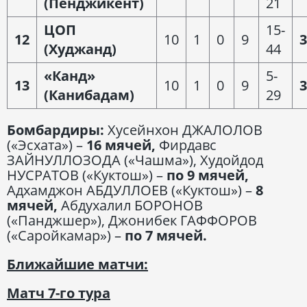
(Пенджикент)
21
ЦОП
15-
12
10
1
0
9
3
(Худжанд)
44
«Канд»
5-
13
10
1
0
9
3
(Канибадам)
29
Бомбардиры:
Хусейнхон ДЖАЛОЛОВ
(«Эсхата») –
16 мячей,
Фирдавс
ЗАЙНУЛЛОЗОДА («Чашма»), Худойдод
НУСРАТОВ («Куктош») –
по 9 мячей,
Адхамджон АБДУЛЛОЕВ («Куктош») –
8
мячей,
Абдухалил БОРОНОВ
(«Панджшер»), Джонибек ГАФФОРОВ
(«Саройкамар») –
по 7 мячей.
Ближайшие матчи:
Матч 7-го тура