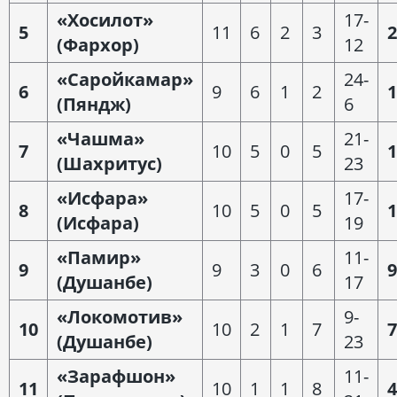
«Хосилот»
17-
5
11
6
2
3
2
(Фархор)
12
«Саройкамар»
24-
6
9
6
1
2
1
(Пяндж)
6
«Чашма»
21-
7
10
5
0
5
1
(Шахритус)
23
«Исфара»
17-
8
10
5
0
5
1
(Исфара)
19
«Памир»
11-
9
9
3
0
6
9
(Душанбе)
17
«Локомотив»
9-
10
10
2
1
7
7
(Душанбе)
23
«Зарафшон»
11-
11
10
1
1
8
4