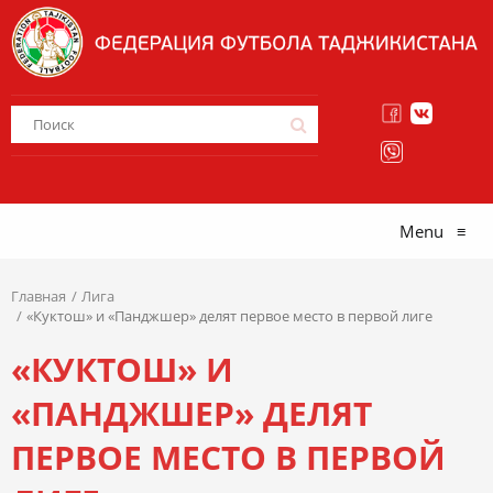
Menu
≡
Главная
Лига
«Куктош» и «Панджшер» делят первое место в первой лиге
«КУКТОШ» И
«ПАНДЖШЕР» ДЕЛЯТ
ПЕРВОЕ МЕСТО В ПЕРВОЙ