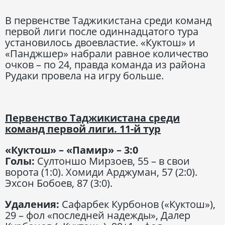
В первенстве Таджикистана среди команд
первой лиги после одиннадцатого тура
установилось двоевластие. «Куктош» и
«Панджшер» набрали равное количество
очков – по 24, правда команда из района
Рудаки провела на игру больше.
Первенство Таджикистана среди
команд первой лиги. 11-й тур
«Куктош» – «Памир» – 3:0
Голы:
Султоншо Мирзоев, 55 – в свои
ворота (1:0). Хомиди Арджуман, 57 (2:0).
Эхсон Бобоев, 87 (3:0).
Удаления:
Сафарбек Курбонов («Куктош»),
29 – фол «последней надежды», Далер