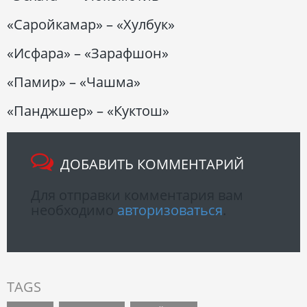
«Саройкамар» – «Хулбук»
«Исфара» – «Зарафшон»
«Памир» – «Чашма»
«Панджшер» – «Куктош»
ДОБАВИТЬ КОММЕНТАРИЙ
Для отправки комментария вам
необходимо
авторизоваться
.
TAGS