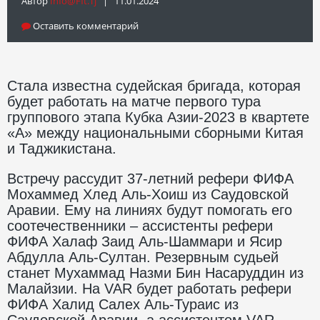
Автор
Info@fft.tj
| 11.01.2024
Оставить комментарий
Стала известна судейская бригада, которая
будет работать на матче первого тура
группового этапа Кубка Азии-2023 в квартете
«А» между национальными сборными Китая
и Таджикистана.
Встречу рассудит 37-летний рефери ФИФА
Мохаммед Хлед Аль-Хоиш из Саудовской
Аравии. Ему на линиях будут помогать его
соотечественники – ассистенты рефери
ФИФА Халаф Заид Аль-Шаммари и Ясир
Абдулла Аль-Султан. Резервным судьей
станет Мухаммад Назми Бин Насаруддин из
Малайзии. На VAR будет работать рефери
ФИФА Халид Салех Аль-Тураис из
Саудовской Аравии, а ассистентом VAR