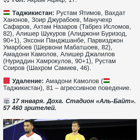
Таджикистан:
Рустам Ятимов, Вахдат
Ханонов, Зоир Джурабоев, Манучехр
Сафаров, Ахтам Назаров (Табрез Исломов,
82), Алишер Шукуров (Алиджони Буризод,
90+1), Эхсони Панджшанбе, Парвизджон
Умарбоев (Шервони Мабатшоев, 82),
Амадони Камолов, Алишер Джалилов
(Нуриддин Хамрокулов, 90+1), Рустам
Соиров (Шахром Самиев, 46).
Удаление:
Амадони Камолов (
Таджикистан), 81 – агрессивное поведение.
17 января. Доха. Стадион «Аль-Байт».
57 460 зрителей.