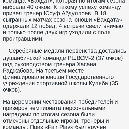
команда «Вахдат», которая по итогам сезона
набрала 40 очков. К такому успеху команду
привел тренер Юсуф Абдуллоев. В 18
сыгранных матчах сезона юноши «Вахдата»
одержали 12 побед, 4 встречи свели вничью
и только после двух игр уходили с поля
проигравшими.
Серебряные медали первенства достались
душанбинской команде РШВСМ-2 (37 очков)
под руководством тренера Хасана
Раджабова. На третьем месте
финишировали юноши Государственного
учреждения спортивной школы Куляба (35
очков).
На церемонии чествования победителей и
призёров чемпионата персональными
наградами по итогам сезона были
отмечены отдельные игроки, тренеры и
команды. Приз «Fair Play» был вручен