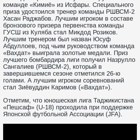
команде «Кимиё» из Исфары. Специального
приза удостоился тренер команды РШВСМ-2
Хасан Раджабов. Лучшим игроком в составе
бронзового призера первенства команды
ГУСШ из Куляба стал Микдод Розиков.
Лучшим тренером был назван Юсуф
Абдуллоев, под чьим руководством команда
«Вахдат» выиграла золотые медали. Приз
лучшего бомбардира лиги получил Назрулло
Сангалиев (РШВСМ-2), который в
завершившемся сезоне отметился 26-ю
голами. А лучшим игроком соревнований
стал Зиёвуддин Каримов («Вахдат»).
Отметим, что юношеская лига Таджикистана
«Пешсаф» (U-18) проходила при поддержке
Японской футбольной Ассоциации (JFA).