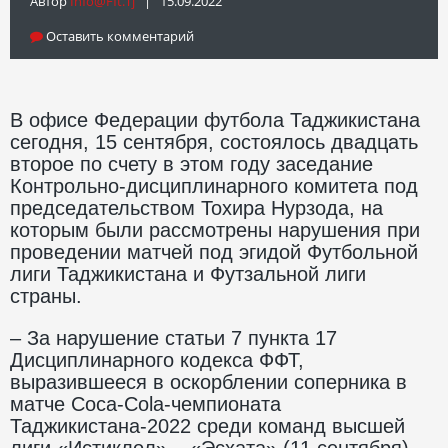
Автор
Info@fft.tj
| 15.09.2022
Оставить комментарий
В офисе Федерации футбола Таджикистана
сегодня, 15 сентября, состоялось двадцать
второе по счету в этом году заседание
Контрольно-дисциплинарного комитета под
председательством Тохира Нурзода, на
которым были рассмотрены нарушения при
проведении матчей под эгидой Футбольной
лиги Таджикистана и Футзальной лиги
страны.
– За нарушение статьи 7 пункта 17
Дисциплинарного кодекса ФФТ,
выразившееся в оскорблении соперника в
матче Coca-Cola-чемпионата
Таджикистана-2022 среди команд высшей
лиги «Истиклол» – «Эсхата» (11 сентября),