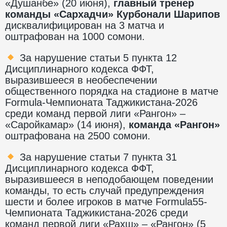
«Душанбе» (20 июня),
главный тренер
команды «
Сархадчи
»
Курбонали Шарипов
дисквалифицирован на 3 матча и
оштрафован на 1000 сомони.
За нарушение статьи 5 пункта 12
Дисциплинарного кодекса ФФТ,
выразившееся в необеспечении
общественного порядка на стадионе в матче
Formula-Чемпионата Таджикистана-2026
среди команд первой лиги «Рангон» –
«Саройкамар» (14 июня),
команда «
Рангон
»
оштрафована на 2500 сомони.
За нарушение статьи 7 пункта 31
Дисциплинарного кодекса ФФТ,
выразившееся в неподобающем поведении
команды, то есть случай предупреждения
шести и более игроков в матче Formula55-
Чемпионата Таджикистана-2026 среди
команд первой лиги «Рахш» – «Рангон» (5