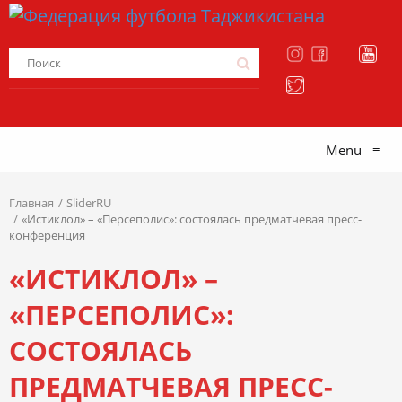
Menu
≡
Главная
SliderRU
«Истиклол» – «Персеполис»: состоялась предматчевая пресс-
конференция
«ИСТИКЛОЛ» –
«ПЕРСЕПОЛИС»:
СОСТОЯЛАСЬ
ПРЕДМАТЧЕВАЯ ПРЕСС-