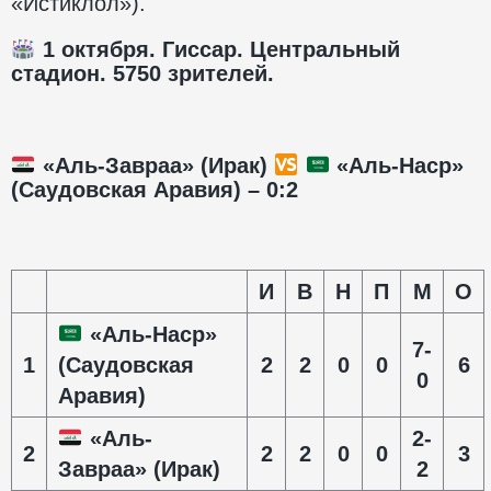
«Истиклол»).
1 октября. Гиссар. Центральный
стадион. 5750 зрителей.
«Аль-Завраа» (Ирак)
«Аль-Наср»
(Саудовская Аравия) – 0:2
И
В
Н
П
М
О
«Аль-Наср»
7-
1
(Саудовская
2
2
0
0
6
0
Аравия)
«Аль-
2-
2
2
2
0
0
3
Завраа» (Ирак)
2