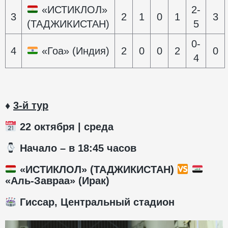
«ИСТИКЛОЛ»
2-
3
2
1
0
1
3
(ТАДЖИКИСТАН)
5
0-
4
«Гоа» (Индия)
2
0
0
2
0
4
♦
3-й тур
22 октября | среда
️ Начало – в 18:45 часов
«ИСТИКЛОЛ» (ТАДЖИКИСТАН)
«Аль-Завраа» (Ирак)
Гиссар, Центральный стадион