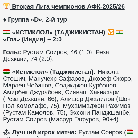
Вторая Лига чемпионов АФК-2025/26
♦
Группа «D». 2-й тур
«ИСТИКЛОЛ» (ТАДЖИКИСТАН)
«Гоа» (Индия) – 2:0
Голы:
Рустам Соиров, 46 (1:0). Реза
Дехкани, 74 (2:0).
«Истиклол» (Таджикистан):
Никола
Стошич, Манучехр Сафаров, Джозеф Окоро,
Марлен Чобанов, Содикджон Курбонов,
Амирбек Джурабоев, Сияваш Хакназари
(Реза Дехкани, 66), Алишер Джалилов (Шон
Пол Комолафе, 75), Мухаммаджон Рахимов
(Рустам Камолов, 75), Эхсони Панджшанбе,
Рустам Соиров (Масрур Гафуров, 90+4).
Лучший игрок матча:
Рустам Соиров (