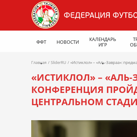
КАЛЕНДАРЬ
Т
ФФТ
НОВОСТИ
ИГР
ОБ
Главная
SliderRU
«Истиклол» – «Аль-Завраа»: предм
«ИСТИКЛОЛ» – «АЛЬ-
КОНФЕРЕНЦИЯ ПРОЙДЕ
ЦЕНТРАЛЬНОМ СТАДИ