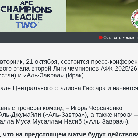
Оставить коммен
торник, 21 октября, состоится пресс-конфере
ового этапа второй Лиги чемпионов АФК-2025/26
стан) и «Аль-Завраа» (Ирак).
але Центрального стадиона Гиссара и начнется
авные тренеры команд – Игорь Черевченко
ль-Джумайли («Аль-Завтра»), а также игроки –
далла Муса Мусаллам Насиб («Аль-Завраа»).
 что на предстоящем матче будут действов