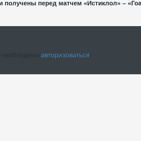
и получены перед матчем «Истиклол» – «Гоа
м необходимо
авторизоваться
.