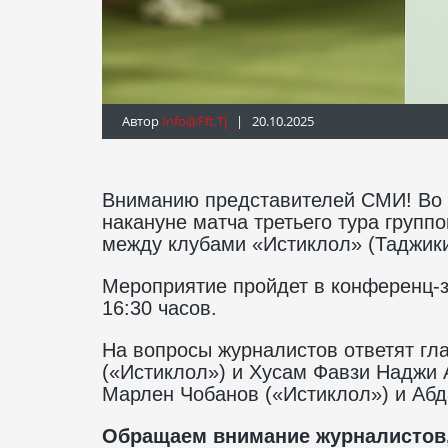
Автор
Info@fft.tj
| 20.10.2025
Вниманию представителей СМИ! Во в
накануне матча третьего тура групп
между клубами «Истиклол» (Таджики
Мероприятие пройдет в конференц-з
16:30 часов.
На вопросы журналистов ответят гл
(«Истиклол») и Хусам Фавзи Наджи А
Марлен Чобанов («Истиклол») и Аб
Обращаем внимание журналистов,