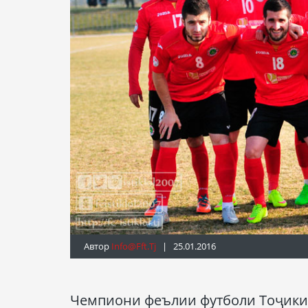
Автор
Info@fft.tj
| 25.01.2016
Чемпиони феълии футболи Тоҷики