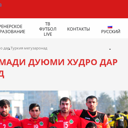
ТВ
РЕНЕРСКОЕ
ФУТБОЛ
КОНТАКТЫ
РАЗОВАНИЕ
РУССКИЙ
LIVE
о дар Туркия мегузаронад
МАДИ ДУЮМИ ХУДРО ДАР
Д