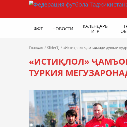
КАЛЕНДАРЬ
Т
ФФТ
НОВОСТИ
ИГР
ОБ
Главная
SliderTJ
«Истиқлол» ҷамъомади дуюми худр
«ИСТИҚЛОЛ» ҶАМЪО
ТУРКИЯ МЕГУЗАРОНА