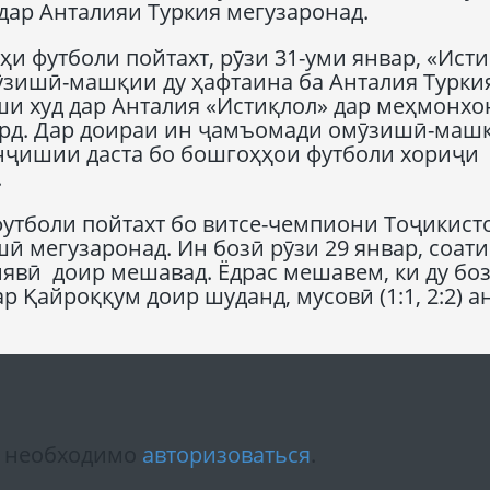
ар Анталияи Туркия мегузаронад.
и футболи пойтахт, рӯзи 31-уми январ, «Ист
зишӣ-машқии ду ҳафтаина ба Анталия Турки
ши худ дар Анталия «Истиқлол» дар меҳмонхо
ард. Дар доираи ин ҷамъомади омӯзишӣ-машқ
нҷишии даста бо бошгоҳҳои футболи хориҷи
.
футболи пойтахт бо витсе-чемпиони Тоҷикист
ӣ мегузаронад. Ин бозӣ рӯзи 29 январ, соати
явӣ доир мешавад. Ёдрас мешавем, ки ду бо
р Қайроққум доир шуданд, мусовӣ (1:1, 2:2) 
м необходимо
авторизоваться
.