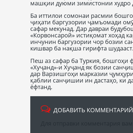
машқии дуюми зимистонии худро д
Ба иттилои сомонаи расмии бошгоҳ
ҷиҳати баргузории ҷамъомади омӯ
сафар мекунад. Дар давраи будубо
«Корвонсарой» истиқомат хоҳад к
инчунин баргузории чор бозии са
кишвар ба нақша гирифта шудааст
Пеш аз сафар ба Туркия, бошгоҳи 
«Хуҷанд»-и Хуҷанд як бозии санҷиш
дар Варзишгоҳи марказии ҷумҳури
қаблии санҷишии ин дастаҳо, ки да
ёфтанд.
ДОБАВИТЬ КОММЕНТАРИЙ
Для отправки комментария ва