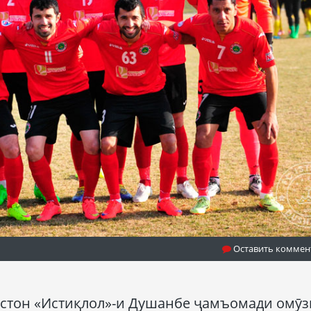
Оставить коммен
стон «Истиқлол»-и Душанбе ҷамъомади омӯ