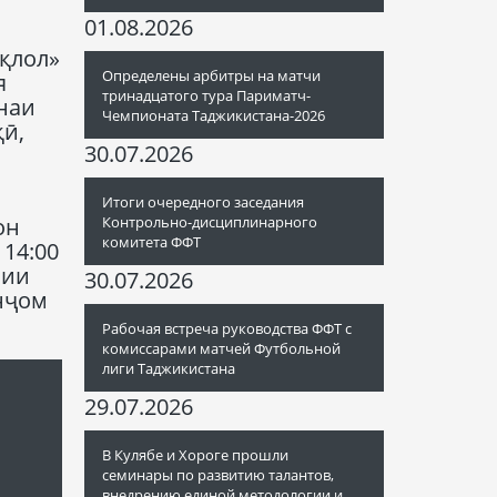
01.08.2026
иқлол»
Определены арбитры на матчи
я
тринадцатого тура Париматч-
наи
Чемпионата Таджикистана-2026
ӣ,
30.07.2026
Итоги очередного заседания
Контрольно-дисциплинарного
он
комитета ФФТ
 14:00
зии
30.07.2026
анҷом
Рабочая встреча руководства ФФТ с
комиссарами матчей Футбольной
лиги Таджикистана
29.07.2026
В Кулябе и Хороге прошли
семинары по развитию талантов,
внедрению единой методологии и