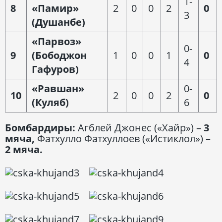
1-
8
«Памир»
2
0
0
2
0
3
(Душанбе)
«Парвоз»
0-
9
(Бободжон
1
0
0
1
0
4
Гафуров)
«Равшан»
0-
10
2
0
0
2
0
(Куляб)
6
Бомбардиры:
Агблей Джонес («Хайр») –
3
мяча,
Фатхулло Фатхуллоев («Истиклол») –
2 мяча.