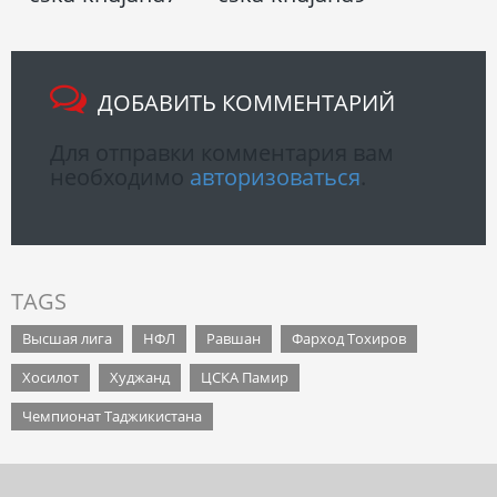
ДОБАВИТЬ КОММЕНТАРИЙ
Для отправки комментария вам
необходимо
авторизоваться
.
TAGS
Высшая лига
НФЛ
Равшан
Фарход Тохиров
Хосилот
Худжанд
ЦСКА Памир
Чемпионат Таджикистана