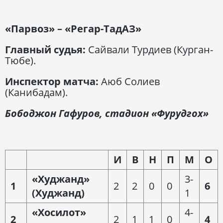
«Парвоз» – «Регар-ТадАЗ»
Главный судья:
Сайвали Турдиев (Курган-
Тюбе).
Инспектор матча:
Аюб Солиев
(Канибадам).
Бободжон Гафуров, стадион «Фурудгох»
И
В
Н
П
М
О
«Худжанд»
3-
1
2
2
0
0
6
(Худжанд)
1
«Хосилот»
4-
2
2
1
1
0
4