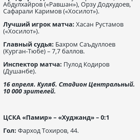
Абдулхайров («Равшан»), Орзу Додхудоев,
Сафарали Каримов («Хосилот»).
Лучший игрок матча:
Хасан Рустамов
(«Хосилот»).
Главный судья:
Бахром Саъдуллоев
(Курган-Тюбе) – 7,7 баллов.
Инспектор матча:
Пулод Кодиров
(Душанбе).
16 апреля. Куляб. Стадион Центральный.
10 000 зрителей.
ЦСКА «Памир»
–
«Худжанд» – 0:1
Гол:
Фарход Тохиров, 44.