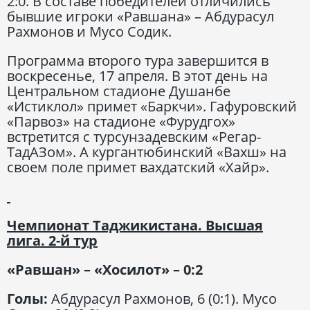
2:0. В составе победителей отличились
бывшие игроки «Равшана» – Абдурасул
Рахмонов и Мусо Содик.
Программа второго тура завершится в
воскресенье, 17 апреля. В этот день на
Центральном стадионе Душанбе
«Истиклол» примет «Баркчи». Гафуровский
«Парвоз» на стадионе «Фурудгох»
встретится с турсунзадевским «Регар-
ТадАЗом». А кургантюбинский «Вахш» на
своем поле примет вахдатский «Хайр».
Чемпионат Таджикистана. Высшая
лига. 2-й тур
«Равшан» – «Хосилот» – 0:2
Голы:
Абдурасул Рахмонов, 6 (0:1). Мусо