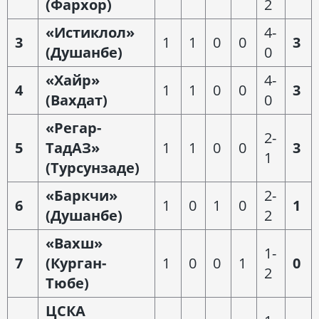
(Фархор)
2
«Истиклол»
4-
3
1
1
0
0
3
(Душанбе)
0
«Хайр»
4-
4
1
1
0
0
3
(Вахдат)
0
«Регар-
2-
5
ТадАЗ»
1
1
0
0
3
1
(Турсунзаде)
«Баркчи»
2-
6
1
0
1
0
1
(Душанбе)
2
«Вахш»
1-
7
(Курган-
1
0
0
1
0
2
Тюбе)
ЦСКА