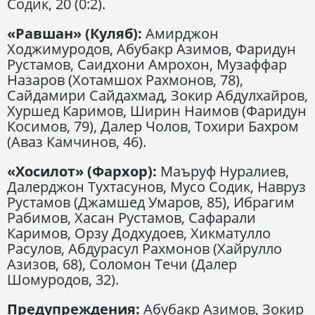
Содик, 20 (0:2).
«Равшан» (Куляб):
Амирджон
Ходжимуродов, Абубакр Азимов, Фаридун
Рустамов, Саидхони Амрохон, Музаффар
Назаров (Хотамшох Рахмонов, 78),
Сайдамири Сайдахмад, Зокир Абдулхайров,
Хуршед Каримов, Ширин Наимов (Фаридун
Косимов, 79), Далер Чолов, Тохири Бахром
(Аваз Камчинов, 46).
«Хосилот» (Фархор):
Маъруф Нуралиев,
Далерджон Тухтасунов, Мусо Содик, Навруз
Рустамов (Джамшед Умаров, 85), Ибрагим
Рабимов, Хасан Рустамов, Сафарали
Каримов, Орзу Додхудоев, Хикматулло
Расулов, Абдурасул Рахмонов (Хайрулло
Азизов, 68), Соломон Течи (Далер
Шомуродов, 32).
Предупреждения:
Абубакр Азимов, Зокир