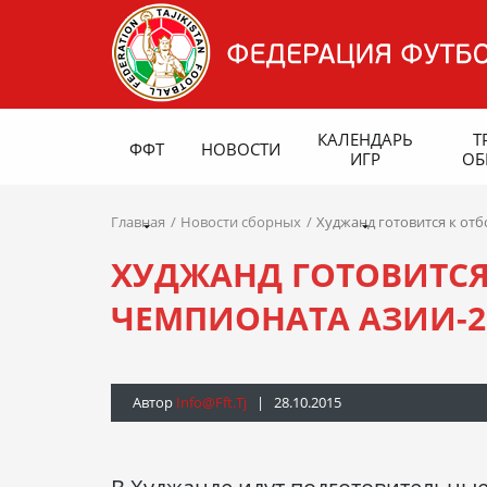
КАЛЕНДАРЬ
Т
ФФТ
НОВОСТИ
ИГР
ОБ
Главная
Новости сборных
Худжанд готовится к от
ХУДЖАНД ГОТОВИТСЯ
ЧЕМПИОНАТА АЗИИ-2
Автор
Info@fft.tj
| 28.10.2015