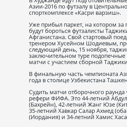
В Худжанде идут подготовительны
Азии-2016 по футзалу в Центрально
спорткомплексе «Касри варзиш».
Уже прибыл паркет, на котором за
будут бороться футзалисты Таджик
Афганистана. Свой стартовый пое
тренером Хусейном Шодиевым, про
следующий день, 15 ноября, таджи
заключительном туре подопечные 
матчи с участием сборной Таджикис
В финальную часть чемпионата Ази
года в столице Узбекистана Ташкен
Судить матчи отборочного раунда 
рефери ФИФА. Это 44-летний Абду
(Бахрейн), 42-летний Жанг Юзе (Ки
35-летний Хавкар Салар Ахмед (оба
(Иордания) и 34-летний Хамис Хас