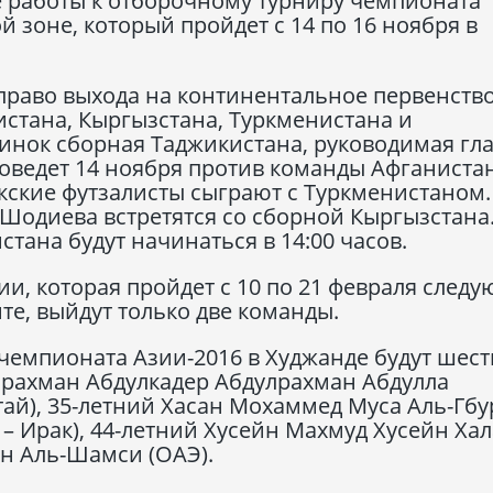
е работы к отборочному турниру чемпионата
й зоне, который пройдет с 14 по 16 ноября в
 право выхода на континентальное первенств
истана, Кыргызстана, Туркменистана и
динок сборная Таджикистана, руководимая г
ведет 14 ноября против команды Афганистан
кские футзалисты сыграют с Туркменистаном.
Шодиева встретятся со сборной Кыргызстана.
тана будут начинаться в 14:00 часов.
и, которая пройдет с 10 по 21 февраля след
те, выйдут только две команды.
чемпионата Азии-2016 в Худжанде будут шест
лрахман Абдулкадер Абдулрахман Абдулла
тай), 35-летний Хасан Мохаммед Муса Аль-Гбу
 – Ирак), 44-летний Хусейн Махмуд Хусейн Ха
ан Аль-Шамси (ОАЭ).