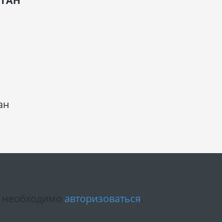
ТАН
ан
м необходимо
авторизоваться
.