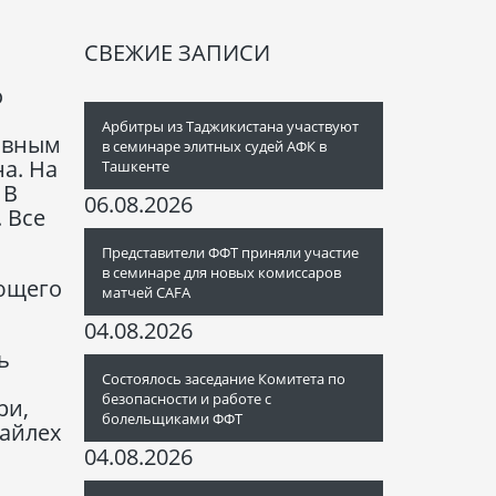
СВЕЖИЕ ЗАПИСИ
о
Арбитры из Таджикистана участвуют
лавным
в семинаре элитных судей АФК в
а. На
Ташкенте
 В
06.08.2026
 Все
Представители ФФТ приняли участие
в семинаре для новых комиссаров
ующего
матчей CAFA
04.08.2026
ь
Состоялось заседание Комитета по
безопасности и работе с
ри,
болельщиками ФФТ
лайлех
04.08.2026