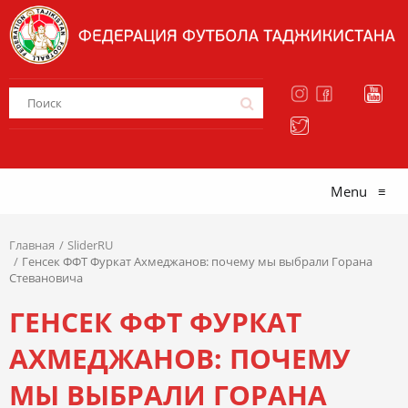
Menu
≡
Главная
SliderRU
Генсек ФФТ Фуркат Ахмеджанов: почему мы выбрали Горана
Стевановича
ГЕНСЕК ФФТ ФУРКАТ
АХМЕДЖАНОВ: ПОЧЕМУ
МЫ ВЫБРАЛИ ГОРАНА