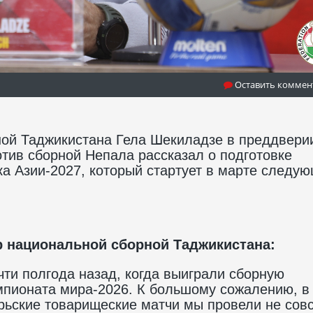
Оставить коммен
ной Таджикистана Гела Шекиладзе в преддвери
тив сборной Непала рассказал о подготовке
ка Азии-2027, который стартует в марте следу
 национальной сборной Таджикистана:
ти полгода назад, когда выиграли сборную
мпионата мира-2026. К большому сожалению, в
брьские товарищеские матчи мы провели не сов