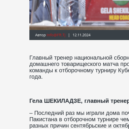
Автор
Info@fft.tj
| 12.11.2024
Главный тренер национальной сбор
домашнего товарищеского матча про
команды к отборочному турниру Куб
года.
Гела ШЕКИЛАДЗЕ, главный тренер
– Последний раз мы играли дома поч
Пакистана в отборочном турнире че
разных причин сентябрьские и октя