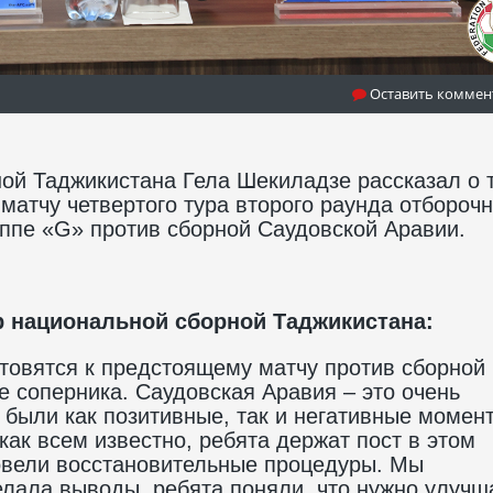
Оставить коммен
ой Таджикистана Гела Шекиладзе рассказал о т
матчу четвертого тура второго раунда отборочн
уппе «G» против сборной Саудовской Аравии.
 национальной сборной Таджикистана:
отовятся к предстоящему матчу против сборной
е соперника. Саудовская Аравия – это очень
 были как позитивные, так и негативные момен
как всем известно, ребята держат пост в этом
вели восстановительные процедуры. Мы
елала выводы, ребята поняли, что нужно улучш