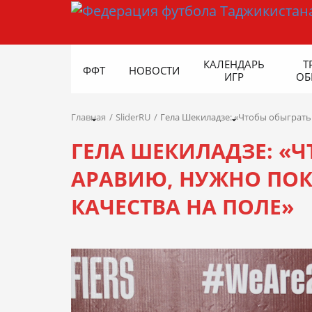
КАЛЕНДАРЬ
Т
ФФТ
НОВОСТИ
ИГР
ОБ
Главная
SliderRU
Гела Шекиладзе: «Чтобы обыграть
ГЕЛА ШЕКИЛАДЗЕ: «
АРАВИЮ, НУЖНО ПОК
КАЧЕСТВА НА ПОЛЕ»