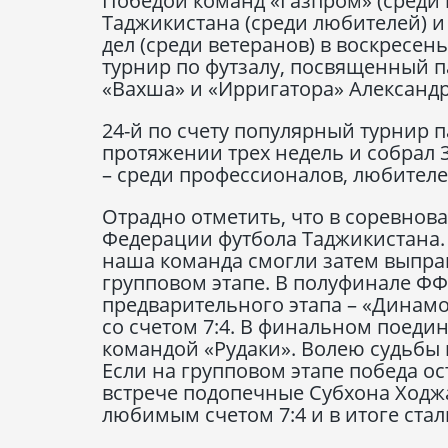
Победой команд «Газпром» (среди
Таджикистана (среди любителей) 
дел (среди ветеранов) в воскресе
турнир по футзалу, посвященный п
«Вахша» и «Ирригатора» Александр
24-й по счету популярный турнир 
протяжении трех недель и собрал 3
– среди профессионалов, любителе
Отрадно отметить, что в соревнов
Федерации футбола Таджикистана. 
наша команда смогли затем выправ
групповом этапе. В полуфинале ФФ
предварительного этапа – «Динамо
со счетом 7:4. В финальном поеди
командой «Рудаки». Волею судьбы 
Если на групповом этапе победа о
встрече подопечные Субхона Ходж
любимым счетом 7:4 и в итоге ста