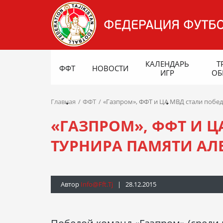
КАЛЕНДАРЬ
Т
ФФТ
НОВОСТИ
ИГР
ОБ
Главная
ФФТ
«Газпром», ФФТ и ЦА МВД стали побе
«ГАЗПРОМ», ФФТ И 
ТУРНИРА ПАМЯТИ АЛ
Автор
Info@fft.tj
| 28.12.2015