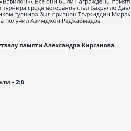
(«Вавилон»). Все они были награждены памя
турнира среди ветеранов стал Бахрулло Дав
иком турнира был признан Тоджиддин Мирако
ира получил Азимджон Раджабмадов.
утзалу памяти Александра Кирсанова
ьти – 2:0