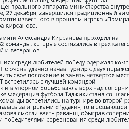
 профессионалов), Федерации футбола
и Центрального аппарата министерства внутр
нье, 27 декабря, завершился традиционный зи
амяти известного в прошлом игрока «Памира
а Кирсанова.
памяти Александра Кирсанова проходил на
2 команды, которые состязались в трех катег
й и ветеранов.
аниях среди любителей победу одержала ком
Не очень удачно начав турнир с двух пораже
ить свое положение и занять четвертое мест
Т встретилась с лучшей командой
» и в упорной борьбе взяла верх над соперн
нке Федерация футбола Таджикистана сошлась
команды встретились на турнире во второй ра
сталась за игроками «Рудаки», то в решающей
амова смогли взять реванш, обыграв соперни
ли победителями соревнования среди любите