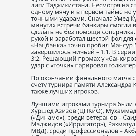
лиги Таджикистана. Несмотря на с
одному мячу и в первом тайме не 
точными ударами. Сначала Умед Ку
минутах встречи банкиры смогли во
сделать не без помощи соперника.
рукой и заработал шестой фол для
«Нацбанка» точно пробил Мансур 
завершилось ничьей – 1:1. В серии
3:2. Решающий промах у «банкиро
удар с «точки» парировал голкипе
По окончании финального матча с
счету турнира памяти Александра 
также лучших игроков.
Лучшими игроками турнира были н
Хуршед Азизов (ЦПКиО), Мухаммад
(«Динамо»), среди ветеранов – Са
Маджидов («Ирригатор»), Рахматул
МВД), среди профессионалов – Ак