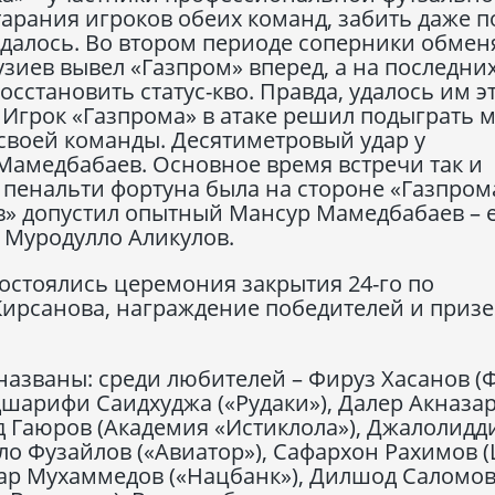
тарания игроков обеих команд, забить даже п
удалось. Во втором периоде соперники обмен
зиев вывел «Газпром» вперед, а на последни
сстановить статус-кво. Правда, удалось им э
 Игрок «Газпрома» в атаке решил подыграть 
 своей команды. Десятиметровый удар у
Мамедбабаев. Основное время встречи так и
 пенальти фортуна была на стороне «Газпром
в» допустил опытный Мансур Мамедбабаев – 
р Муродулло Аликулов.
остоялись церемония закрытия 24-го по
Кирсанова, награждение победителей и призе
азваны: среди любителей – Фируз Хасанов (Ф
шарифи Саидхуджа («Рудаки»), Далер Акназа
ид Гаюров (Академия «Истиклола»), Джалолидд
ло Фузайлов («Авиатор»), Сафархон Рахимов 
бар Мухаммедов («Нацбанк»), Дилшод Саломо