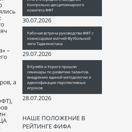
о
Контрольно-дисциплинарного
ялись
комитета ФФТ
х
30.07.2026
то
мяч
Рабочая встреча руководства ФФТ с
комиссарами матчей Футбольной
лиги Таджикистана
а» –
29.07.2026
его
В Кулябе и Хороге прошли
семинары по развитию талантов,
внедрению единой методологии и
ров, а
идентификации перспективных
игроков
28.07.2026
ФТ),
ров
ин
НАШЕ ПОЛОЖЕНИЕ В
(ЦА
РЕЙТИНГЕ ФИФА
в