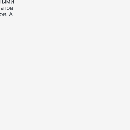
тными
латов
в. А