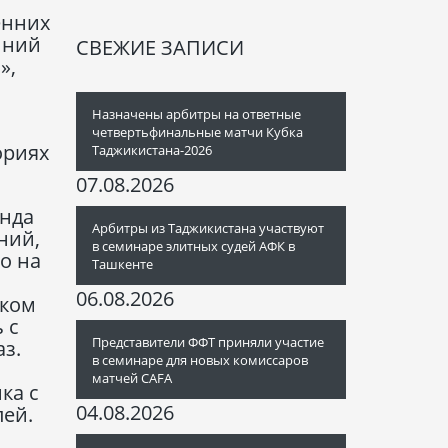
енних
мний
СВЕЖИЕ ЗАПИСИ
»,
Назначены арбитры на ответные
четвертьфинальные матчи Кубка
ориях
Таджикистана-2026
07.08.2026
анда
Арбитры из Таджикистана участвуют
ний,
в семинаре элитных судей АФК в
о на
Ташкенте
06.08.2026
иком
 с
Представители ФФТ приняли участие
з.
в семинаре для новых комиссаров
матчей CAFA
ка с
04.08.2026
лей.