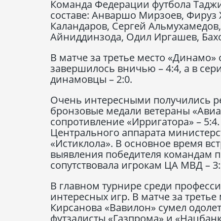
Команда Федерации футбола Таджи
составе: Анваршо Мирзоев, Фируз
Каландаров, Сергей Альмухамедов,
Айниддинзода, Одил Иргашев, Бах
В матче за третье место «Динамо»
завершилось вничью – 4:4, а в се
динамовцы – 2:0.
Очень интересными получились ре
бронзовые медали ветераны «Авиа
сопротивление «Ирригатора» – 5:4
Центрального аппарата министерс
«Истиклола». В основное время вст
выявления победителя командам пр
сопутствовала игрокам ЦА МВД – 3:
В главном турнире среди професси
интересных игр. В матче за треть
Кирсанова «Вавилон» сумел одолет
футзалисты «Газпрома» и «Нацбан