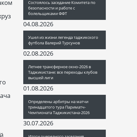
аком
Состоялось заседание Комитета по
безопасности и работе с
болельщиками ФФТ
хруз
04.08.2026
Ушел из жизни легенда таджикского
футбола Валерий Турсунов
02.08.2026
Летнее трансферное окно-2026 в
Таджикистане: все переходы клубов
высшей лиги
го
01.08.2026
дача
Определены арбитры на матчи
тринадцатого тура Париматч-
Чемпионата Таджикистана-2026
30.07.2026
ой
Итоги очередного заседания