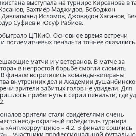
кистана выступала на турнире Кирсанова в т
 Хасанов, Бахтиёр Маджидов, Бободжон
 Давлатманд Исломов, Джовидон Хасанов, Бе
одур Суфиев и Юсуф Рабиев.
 обыграло ЦПКиО. Основное время встречи
рии послематчевых пенальти точнее оказались
шающие матчи и у ветеранов. В матче за
тора» в непростой борьбе смогли сломить
. В финале встретились команды-ветераны
тва внутренних дел и Академии душанбинско
речи зрители забитых голов не увидели. Для
ишлось прибегнуть к серии пенальти, где у
2.
оналов зрители стали свидетелями очень
е место неоднократный победитель турнира
ь «Антикоррупцию» – 4:2. В финале сошлись
ка» – участники профессиональной футзальн