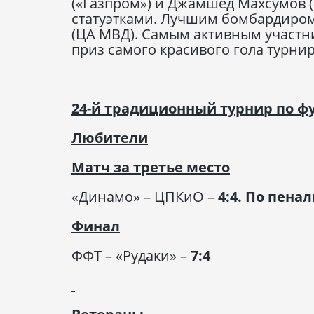
(«Газпром») и Джамшед Махсумов 
статуэтками. Лучшим бомбардиром 
(ЦА МВД). Самым активным участн
приз самого красивого гола турн
24-й традиционный турнир по ф
Любители
Матч за третье место
«Динамо» – ЦПКиО –
4:4. По пенал
Финал
ФФТ – «Рудаки» –
7:4