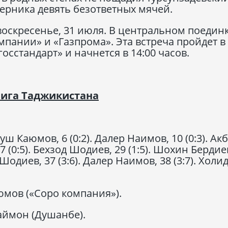
перника девять безответных мячей.
 воскресенье, 31 июля. В центральном поедин
мпании» и «Газпрома». Эта встреча пройдет в
осстандарт» и начнется в 14:00 часов.
лига Таджикистана
уш Каюмов, 6 (0:2). Далер Наимов, 10 (0:3). Ак
7 (0:5). Бехзод Шодиев, 29 (1:5). Шохин Бердие
т Шодиев, 37 (3:6). Далер Наимов, 38 (3:7). Холи
мов («Соро компания»).
ймон (Душанбе).