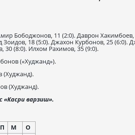
Амир Бободжонов, 11 (2:0). Даврон Хакимбоев,
д Зоидов, 18 (5:0). Джахон Курбонов, 25 (6:0). 
 30 (8:0). Илхом Рахимов, 35 (9:0).
бонов («Худжанд»).
 (Худжанд).
в (Худжанд).
с «Касри варзиш».
П
М
О