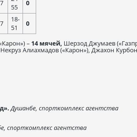
7
0
55
18-
7
0
51
«Карон») –
14 мячей,
Шерзод Джумаев («Газпр
 Некруз Алиахмадов («Карон»), Джахон Курбо
нд».
Душанбе, спорткомплекс агентства
е, спорткомплекс агентства