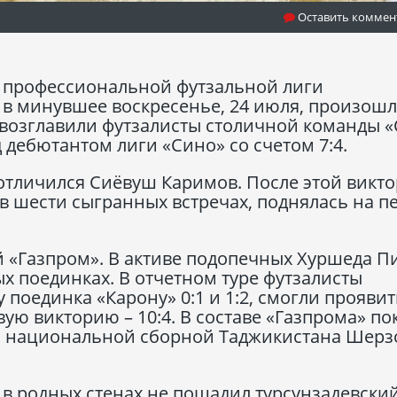
Оставить коммен
а профессиональной футзальной лиги
 в минувшее воскресенье, 24 июля, произош
 возглавили футзалисты столичной команды 
 дебютантом лиги «Сино» со счетом 7:4.
 отличился Сиёвуш Каримов. После этой викт
 в шести сыгранных встречах, поднялась на п
 «Газпром». В активе подопечных Хуршеда П
х поединках. В отчетном туре футзалисты
у поединка «Карону» 0:1 и 1:2, смогли проявит
ую викторию – 10:4. В составе «Газпрома» по
н национальной сборной Таджикистана Шерз
 в родных стенах не пощадил турсунзадевски