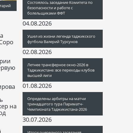
Состоялось заседание Комитета по
тарий
безопасности и работе с
болельщиками ФФТ
04.08.2026
ла
Ушел из жизни легенда таджикского
«Соро
футбола Валерий Турсунов
02.08.2026
ории
Летнее трансферное окно-2026 в
ервую
Таджикистане: все переходы клубов
высшей лиги
01.08.2026
ирова
ь
Определены арбитры на матчи
тринадцатого тура Париматч-
кер на
Чемпионата Таджикистана-2026
од
30.07.2026
й
Итоги очередного заседания