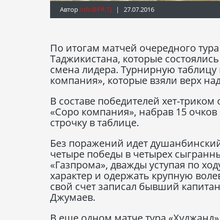
Автор
Info@fft.tj
| 27.07.2016
По итогам матчей очередного тур
Таджикистана, которые состоялись
смена лидера. Турнирную таблицу
компания», которые взяли верх над
В составе победителей хет-триком
«Соро компания», набрав 15 очков
строчку в таблице.
Без поражений идет душанбинский
четыре победы в четырех сыгранны
«Газпрома», дважды уступая по ход
характер и одержать крупную волев
свой счет записал бывший капита
Джумаев.
В еще одном матче тура «Худжанд»