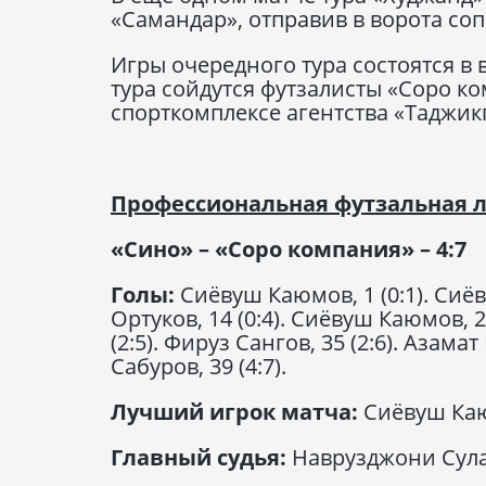
«Самандар», отправив в ворота со
Игры очередного тура состоятся в
тура сойдутся футзалисты «Соро ко
спорткомплексе агентства «Таджикг
Профессиональная футзальная 
«Сино» – «Соро компания» – 4:7
Голы:
Сиёвуш Каюмов, 1 (0:1). Сиёв
Ортуков, 14 (0:4). Сиёвуш Каюмов, 2
(2:5). Фируз Сангов, 35 (2:6). Азама
Сабуров, 39 (4:7).
Лучший игрок матча:
Сиёвуш Каю
Главный судья:
Наврузджони Сула