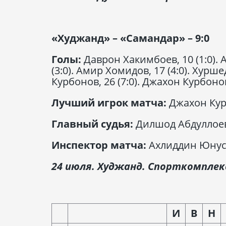
«Худжанд» – «Самандар» – 9:0
Голы:
Даврон Хакимбоев, 10 (1:0). 
(3:0). Амир Хомидов, 17 (4:0). Хурше
Курбонов, 26 (7:0). Джахон Курбонов,
Лучший игрок матча:
Джахон Кур
Главный судья:
Дилшод Абдуллоев
Инспектор матча:
Ахлиддин Юнусо
24 июля. Худжанд. Спорткомплек
И
В
Н