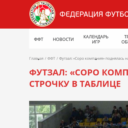
КАЛЕНДАРЬ
Т
ФФТ
НОВОСТИ
ИГР
ОБ
Главная
ФФТ
Футзал: «Соро компания» поднялась н
ФУТЗАЛ: «СОРО КОМ
СТРОЧКУ В ТАБЛИЦЕ