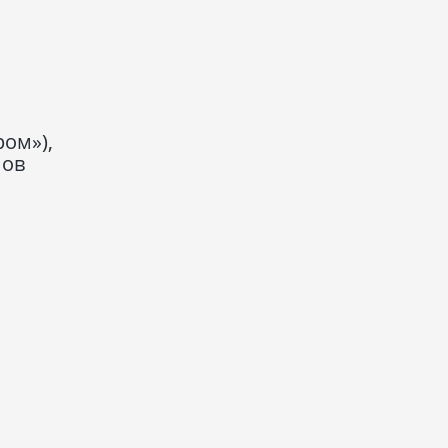
ом»),
нов