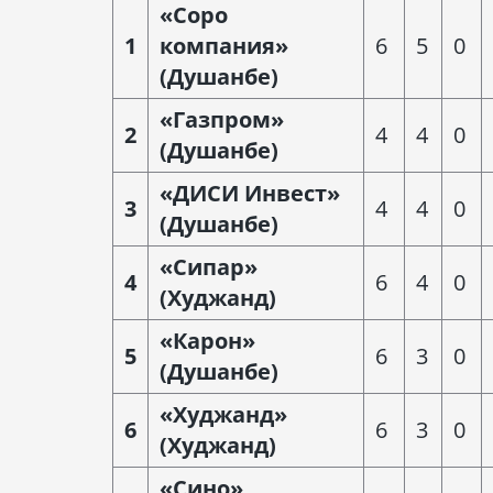
«Соро
1
компания»
6
5
0
(Душанбе)
«Газпром»
2
4
4
0
(Душанбе)
«ДИСИ Инвест»
3
4
4
0
(Душанбе)
«Сипар»
4
6
4
0
(Худжанд)
«Карон»
5
6
3
0
(Душанбе)
«Худжанд»
6
6
3
0
(Худжанд)
«Сино»