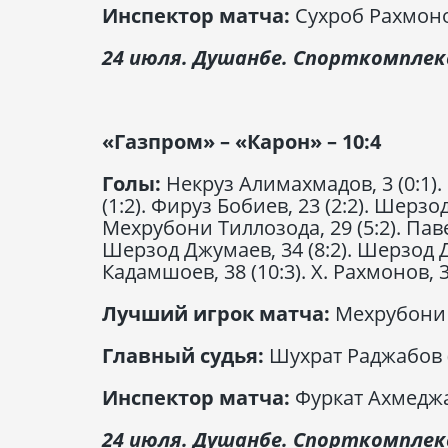
Инспектор матча:
Сухроб Рахмоно
24 июля. Душанбе. Спорткомпле
«Газпром» – «Карон» – 10:4
Голы:
Некруз Алимахмадов, 3 (0:1).
(1:2). Фируз Бобиев, 23 (2:2). Шерзо
Мехрубони Тиллозода, 29 (5:2). Паве
Шерзод Джумаев, 34 (8:2). Шерзод Дж
Кадамшоев, 38 (10:3). Х. Рахмонов, 39
Лучший игрок матча:
Мехрубони 
Главный судья:
Шухрат Раджабов 
Инспектор матча:
Фуркат Ахмеджа
24 июля. Душанбе. Спорткомпле