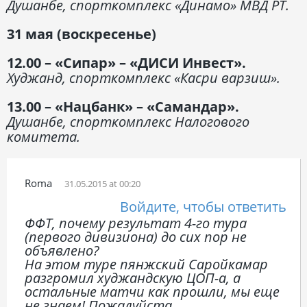
Душанбе, спорткомплекс «Динамо» МВД РТ.
31 мая (воскресенье)
12.00 – «Сипар» – «ДИСИ Инвест».
Худжанд, спорткомплекс «Касри варзиш».
13.00 – «Нацбанк» – «Самандар».
Душанбе, спорткомплекс Налогового
комитета.
Roma
31.05.2015 at 00:20
Войдите, чтобы ответить
ФФТ, почему результат 4-го тура
(первого дивизиона) до сих пор не
объявлено?
На этом туре пянжский Саройкамар
разгромил худжандскую ЦОП-а, а
остальные матчи как прошли, мы еще
не знаем! Пожалуйста