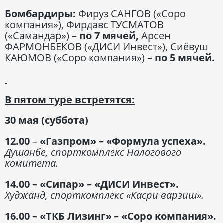
Бомбардиры:
Фируз САНГОВ («Соро
компания»), Фирдавс ТУСМАТОВ
(«Самандар»)
– по 7 мячей,
Арсен
ФАРМОНБЕКОВ («ДИСИ Инвест»), Сиёвуш
КАЮМОВ («Соро компания»)
– по 5 мячей.
В пятом туре встретятся:
30 мая (суббота)
12.00
–
«Газпром» – «Формула успеха».
Душанбе, спорткомплекс Налогового
комитета.
14.00
– «Сипар» – «ДИСИ Инвест».
Худжанд, спорткомплекс «Касри варзиш».
16.00
– «ТКБ Лизинг» – «Соро компания».