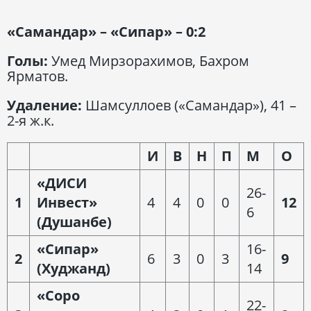
«Самандар» – «Сипар» – 0:2
Голы:
Умед Мирзорахимов, Бахром
Ярматов.
Удаление:
Шамсуллоев («Самандар»), 41 –
2-я ж.к.
И
В
Н
П
М
О
«ДИСИ
26-
1
Инвест»
4
4
0
0
12
6
(Душанбе)
«Сипар»
16-
2
6
3
0
3
9
(Худжанд)
14
«Соро
22-