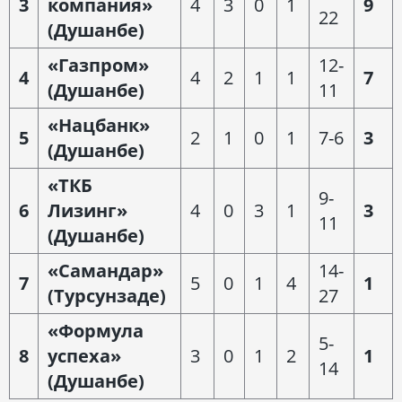
3
компания»
4
3
0
1
9
22
(Душанбе)
«Газпром»
12-
4
4
2
1
1
7
(Душанбе)
11
«Нацбанк»
5
2
1
0
1
7-6
3
(Душанбе)
«ТКБ
9-
6
Лизинг»
4
0
3
1
3
11
(Душанбе)
«Самандар»
14-
7
5
0
1
4
1
(Турсунзаде)
27
«Формула
5-
8
успеха»
3
0
1
2
1
14
(Душанбе)