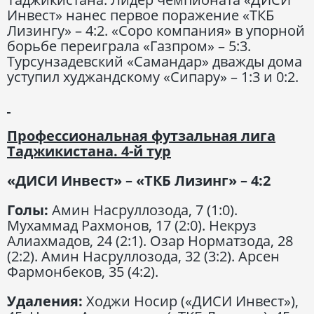
Инвест» нанес первое поражение «ТКБ
Лизингу» – 4:2. «Соро компания» в упорной
борьбе переиграла «Газпром» – 5:3.
Турсунзадевский «Самандар» дважды дома
уступил худжандскому «Сипару» – 1:3 и 0:2.
Профессиональная футзальная лига
Таджикистана. 4-й тур
«ДИСИ Инвест» – «ТКБ Лизинг» – 4:2
Голы:
Амин Насруллозода, 7 (1:0).
Мухаммад Рахмонов, 17 (2:0). Некруз
Алиахмадов, 24 (2:1). Озар Норматзода, 28
(2:2). Амин Насруллозода, 32 (3:2). Арсен
Фармонбеков, 35 (4:2).
Удаления:
Ходжи Носир («ДИСИ Инвест»),