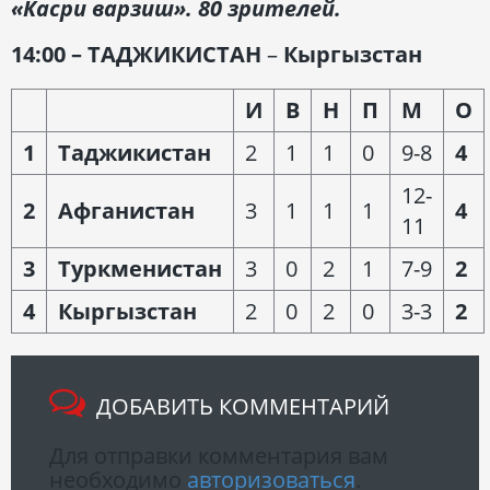
«Касри варзиш». 80 зрителей.
14:00 – ТАДЖИКИСТАН
–
Кыргызстан
И
В
Н
П
М
О
1
Таджикистан
2
1
1
0
9-8
4
12-
2
Афганистан
3
1
1
1
4
11
3
Туркменистан
3
0
2
1
7-9
2
4
Кыргызстан
2
0
2
0
3-3
2
ДОБАВИТЬ КОММЕНТАРИЙ
Для отправки комментария вам
необходимо
авторизоваться
.