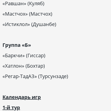
«Равшан» (Куляб)
«Мастчох» (Мастчох)
«Истиклол» (Душанбе)
Группа «Б»
«Баркчи» (Гиссар)
«Хатлон» (Бохтар)
«Регар-ТадАЗ» (Турсунзаде)
Календарь игр
1-й тур